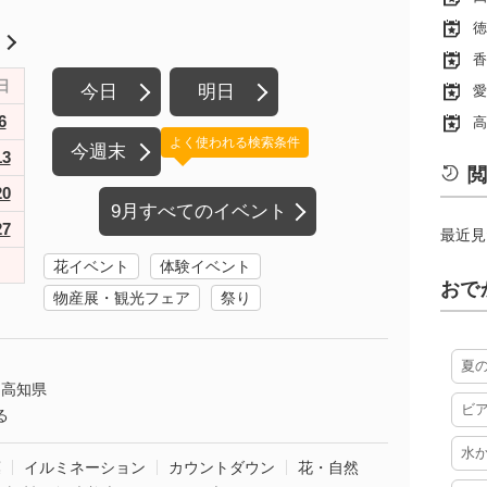
徳
月
香
日
今日
明日
愛
6
高
よく使われる検索条件
今週末
13
閲
20
9月すべてのイベント
27
最近見
花イベント
体験イベント
おで
物産展・観光フェア
祭り
夏
高知県
ビ
る
水
葉
イルミネーション
カウントダウン
花・自然