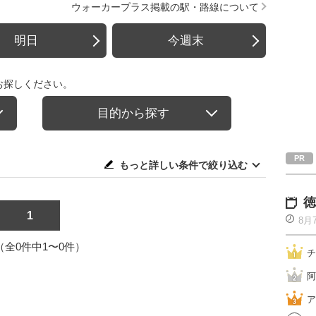
ウォーカープラス掲載の駅・路線について
明日
今週末
お探しください。
目的から探す
もっと詳しい条件で絞り込む
徳
1
8月
1（全0件中1〜0件）
チ
阿
ア