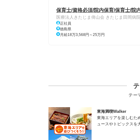
保育士/資格必須/院内保育/保育士/院
医療法人きたじま倚山会 きたじま田岡病
正社員
徳島県
月給18万3,568円～25万円
テ
テー
東海満喫Walker
東海エリアを楽しむた
ュースやトピックスを