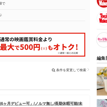
婦で
ぶ
編集
条件を変更して検索
6ヶ月デビュー可」/ノルマ無し/長期休暇可能/未