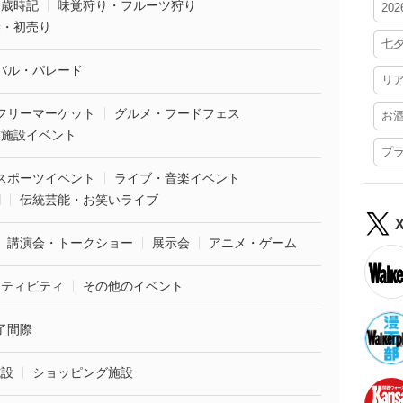
・歳時記
味覚狩り・フルーツ狩り
20
袋・初売り
七
バル・パレード
リ
フリーマーケット
グルメ・フードフェス
お
業施設イベント
プ
スポーツイベント
ライブ・音楽イベント
劇
伝統芸能・お笑いライブ
講演会・トークショー
展示会
アニメ・ゲーム
クティビティ
その他のイベント
了間際
施設
ショッピング施設