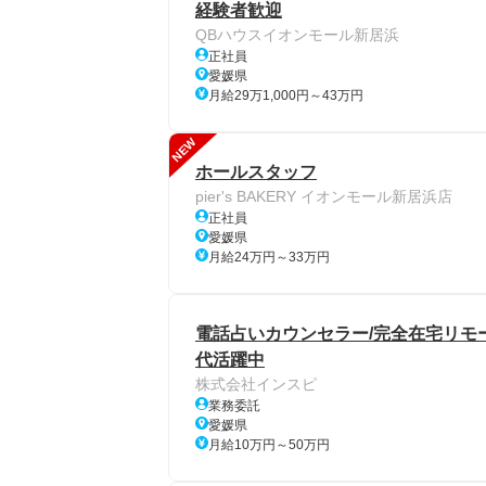
経験者歓迎
QBハウスイオンモール新居浜
正社員
愛媛県
月給29万1,000円～43万円
NEW
ホールスタッフ
pier's BAKERY イオンモール新居浜店
正社員
愛媛県
月給24万円～33万円
電話占いカウンセラー/完全在宅リモート
代活躍中
株式会社インスピ
業務委託
愛媛県
月給10万円～50万円