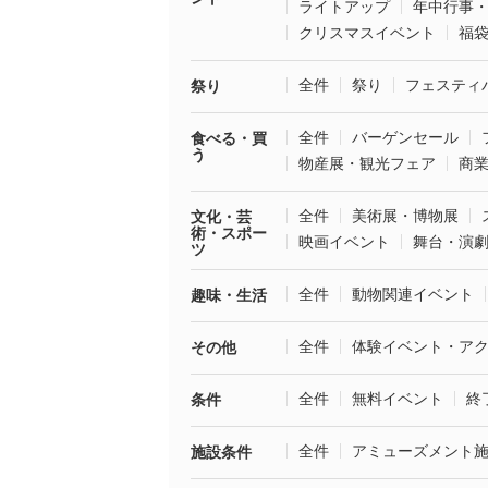
ライトアップ
年中行事
クリスマスイベント
福
全件
祭り
フェスティ
祭り
全件
バーゲンセール
食べる・買
う
物産展・観光フェア
商
全件
美術展・博物展
文化・芸
術・スポー
映画イベント
舞台・演
ツ
全件
動物関連イベント
趣味・生活
全件
体験イベント・ア
その他
全件
無料イベント
終
条件
全件
アミューズメント
施設条件