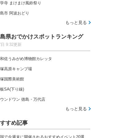
学寺 まけまけ風鈴祭り
島市 阿波おどり
もっと見る
島県おでかけスポットランキング
7日 9:32更新
和佐うみがめ博物館カレッタ
塚高原キャンプ場
塚国際美術館
板SA(下り線)
ウンドワン 徳島・万代店
もっと見る
すすめ記事
国で今週末に開催されるおすすめイベント20選