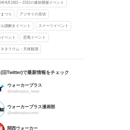
26年9月19日～23日の連休開催イベント
夕まつり
アジサイの見頃
アル謎解きイベント
スイーツイベント
酒イベント
恐竜イベント
ラネタリウム・天体観測
X(旧Twitter)で最新情報をチェック
ウォーカープラス
@walkerplus_news
ウォーカープラス漫画部
@walkerpluscomic
関西ウォーカー