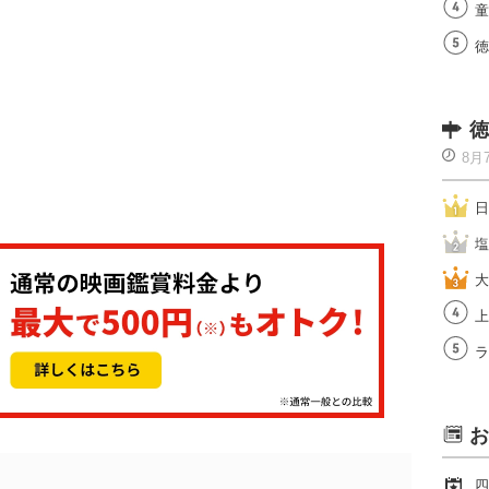
童
徳
徳
8月
日
塩
大
上
ラ
お
四