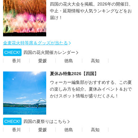
四国の花火大会を掲載。2026年の開催日、
中止・延期情報や人気ランキングなどをお
届け！
金麦花火特等席＆グッズが当たる
CHECK!
四国の花火開催カレンダー
香川
愛媛
徳島
高知
夏休み特集2026【四国】
ウォーカー編集部がおすすめする、この夏
の楽しみ方を紹介。夏休みイベント＆おで
かけスポット情報が盛りだくさん！
CHECK!
四国の夏祭りはこちら
香川
愛媛
徳島
高知