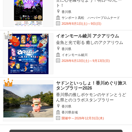
空に心を躍らせよう！明日へのビー
ト！
香川県
サンポート高松 ハーバープロムナード
2026年8月1日(土)～9日(日)
イオンモール綾川 アクアリウム
金魚と光で彩る 癒しのアクアリウム
香川県
イオンモール綾川
2026年6月13日(土)～9月13日(日)
ヤドンといっしょ！香川めぐり旅ス
タンプラリー2026
香川県の推しポケモンのヤドンとうど
ん県とのコラボスタンプラリー
香川県
香川県全域
開催中～2026年12月31日(木)