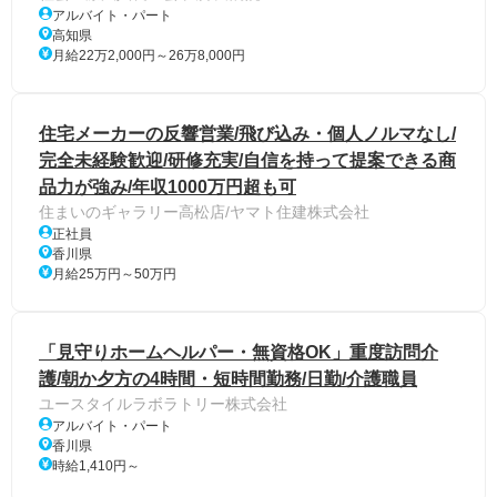
アルバイト・パート
高知県
月給22万2,000円～26万8,000円
住宅メーカーの反響営業/飛び込み・個人ノルマなし/
完全未経験歓迎/研修充実/自信を持って提案できる商
品力が強み/年収1000万円超も可
住まいのギャラリー高松店/ヤマト住建株式会社
正社員
香川県
月給25万円～50万円
「見守りホームヘルパー・無資格OK」重度訪問介
護/朝か夕方の4時間・短時間勤務/日勤/介護職員
ユースタイルラボラトリー株式会社
アルバイト・パート
香川県
時給1,410円～