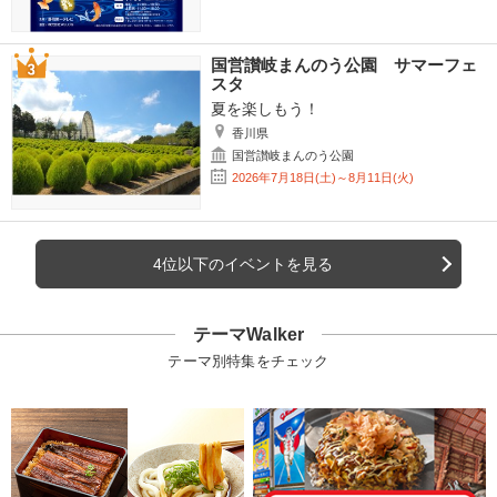
国営讃岐まんのう公園 サマーフェ
スタ
夏を楽しもう！
香川県
国営讃岐まんのう公園
2026年7月18日(土)～8月11日(火)
4位以下のイベントを見る
テーマWalker
テーマ別特集をチェック