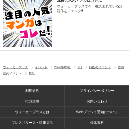
注目の人気マンガはコレだ！
ウォーカープラスで今一番読まれている話
題作をチェック!!
ウォーカープラス
イベント
2026年09月
7日
四国のイベント
香川
県のイベント
花見
利用規約
プライバシーポリシー
推奨環境
お問い合わせ
ウォーカープラスとは
Webプッシュ通知について
プレスリリース・情報提供
媒体資料