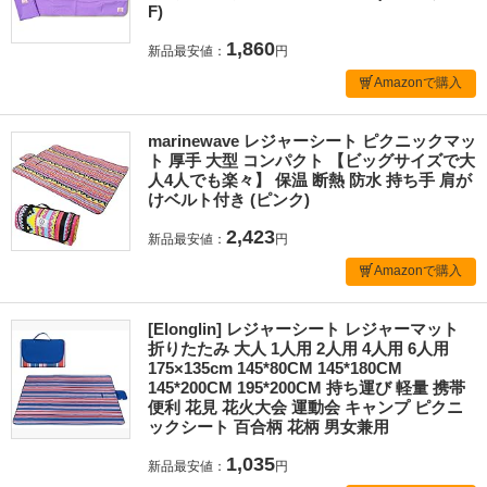
F)
1,860
新品最安値：
円
Amazonで購入
marinewave レジャーシート ピクニックマッ
ト 厚手 大型 コンパクト 【ビッグサイズで大
人4人でも楽々】 保温 断熱 防水 持ち手 肩が
けベルト付き (ピンク)
2,423
新品最安値：
円
Amazonで購入
[Elonglin] レジャーシート レジャーマット
折りたたみ 大人 1人用 2人用 4人用 6人用
175×135cm 145*80CM 145*180CM
145*200CM 195*200CM 持ち運び 軽量 携帯
便利 花見 花火大会 運動会 キャンプ ピクニ
ックシート 百合柄 花柄 男女兼用
1,035
新品最安値：
円