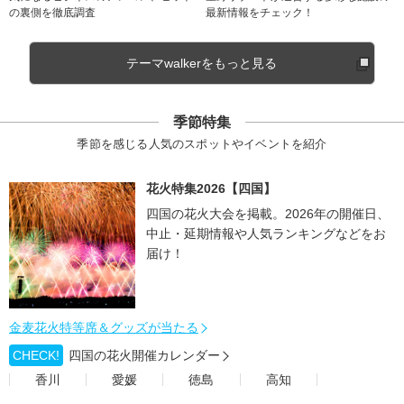
の裏側を徹底調査
最新情報をチェック！
テーマwalkerをもっと見る
季節特集
季節を感じる人気のスポットやイベントを紹介
花火特集2026【四国】
四国の花火大会を掲載。2026年の開催日、
中止・延期情報や人気ランキングなどをお
届け！
金麦花火特等席＆グッズが当たる
CHECK!
四国の花火開催カレンダー
香川
愛媛
徳島
高知