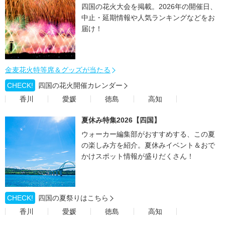
四国の花火大会を掲載。2026年の開催日、
中止・延期情報や人気ランキングなどをお
届け！
金麦花火特等席＆グッズが当たる
CHECK!
四国の花火開催カレンダー
香川
愛媛
徳島
高知
夏休み特集2026【四国】
ウォーカー編集部がおすすめする、この夏
の楽しみ方を紹介。夏休みイベント＆おで
かけスポット情報が盛りだくさん！
CHECK!
四国の夏祭りはこちら
香川
愛媛
徳島
高知