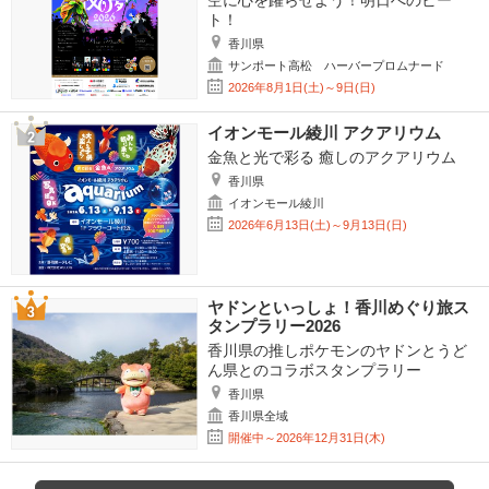
空に心を躍らせよう！明日へのビー
ト！
香川県
サンポート高松 ハーバープロムナード
2026年8月1日(土)～9日(日)
イオンモール綾川 アクアリウム
金魚と光で彩る 癒しのアクアリウム
香川県
イオンモール綾川
2026年6月13日(土)～9月13日(日)
ヤドンといっしょ！香川めぐり旅ス
タンプラリー2026
香川県の推しポケモンのヤドンとうど
ん県とのコラボスタンプラリー
香川県
香川県全域
開催中～2026年12月31日(木)