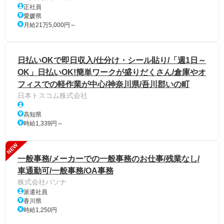
正社員
愛媛県
月給21万5,000円～
日払いOKで即日収入/仕分け・シール貼り/「週1日～
OK」日払いOK!簡単ワークが盛りだくさん/倉庫やオ
フィスでの軽作業が中心/神奈川県/吾川郡いの町
日本トスコム株式会社
高知県
時給1,339円～
NEW
一般事務/メーカーでの一般事務のお仕事/残業なし/
車通勤可/一般事務/OA事務
株式会社パソナ
派遣社員
香川県
時給1,250円