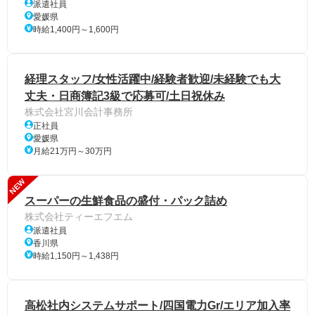
派遣社員
愛媛県
時給1,400円～1,600円
経理スタッフ/女性活躍中/経験者歓迎/未経験でも大
丈夫・日商簿記3級で応募可/土日祝休み
株式会社宮川会計事務所
正社員
愛媛県
月給21万円～30万円
NEW
スーパーの生鮮食品の盛付・パック詰め
株式会社ティーエフエム
派遣社員
香川県
時給1,150円～1,438円
高松社内システムサポート/四国電力Gr/エリア加入率