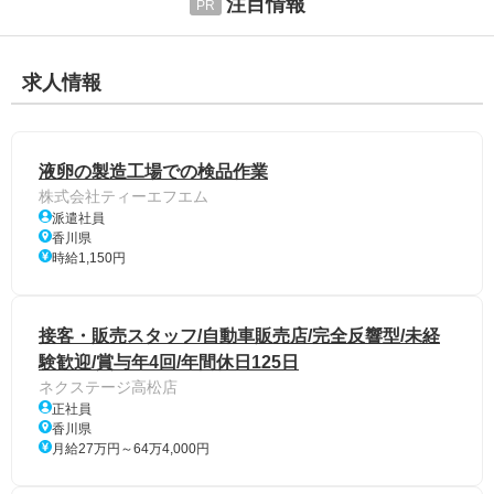
注目情報
求人情報
液卵の製造工場での検品作業
株式会社ティーエフエム
派遣社員
香川県
時給1,150円
接客・販売スタッフ/自動車販売店/完全反響型/未経
験歓迎/賞与年4回/年間休日125日
ネクステージ高松店
正社員
香川県
月給27万円～64万4,000円