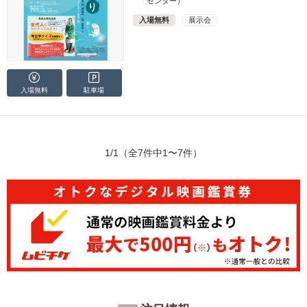
センター）
入場無料
展示会
入場無料
駐車場
1/1
（全7件中1〜7件）