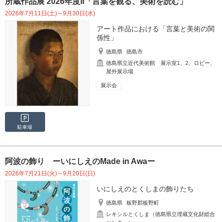
所蔵作品展 2026年度II「言葉を観る、美術を読む」
2026年7月11日(土)～9月30日(水)
アート作品における「言葉と美術の関
係性」
徳島県
徳島市
徳島県立近代美術館 展示室1、2、ロビー、
屋外展示場
展示会
駐車場
阿波の飾り ーいにしえのMade in Awaー
2026年7月21日(火)～9月20日(日)
いにしえのとくしまの飾りたち
徳島県
板野郡板野町
レキシルとくしま（徳島県立埋蔵文化財総合