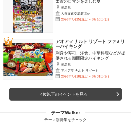
太古のロマンを楽しむ夏
徳島県
人形文化交流館ほか
2026年7月25日(土)～8月16日(日)
アオアヲ ナルト リゾート ファミリ
ーバイキング
刺身や寿司、洋食、中華料理などが提
供される期間限定バイキング
徳島県
アオアヲ ナルト リゾート
2026年7月18日(土)～8月31日(月)
4位以下のイベントを見る
テーマWalker
テーマ別特集をチェック