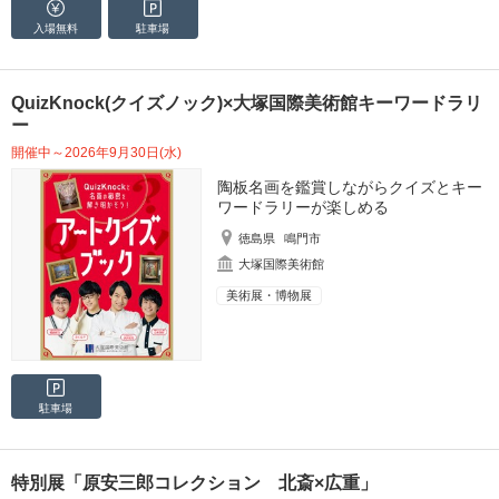
入場無料
駐車場
QuizKnock(クイズノック)×大塚国際美術館キーワードラリ
ー
開催中～2026年9月30日(水)
陶板名画を鑑賞しながらクイズとキー
ワードラリーが楽しめる
徳島県
鳴門市
大塚国際美術館
美術展・博物展
駐車場
特別展「原安三郎コレクション 北斎×広重」