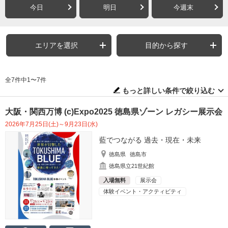
今日
明日
今週末
エリアを選択
目的から探す
全7件中1〜7件
もっと詳しい条件で絞り込む
大阪・関西万博 (c)Expo2025 徳島県ゾーン レガシー展示会
2026年7月25日(土)～9月23日(水)
藍でつながる 過去・現在・未来
徳島県
徳島市
徳島県立21世紀館
入場無料
展示会
体験イベント・アクティビティ