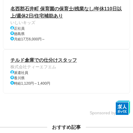
名西郡石井町 保育園の保育士/残業なし/年休110日以
上/週休2日/住宅補助あり
いしいキッズ
正社員
徳島県
月給17万6,000円～
チルド倉庫での仕分けスタッフ
株式会社ティーエフエム
派遣社員
香川県
時給1,120円～1,400円
Sponsored by
おすすめ記事