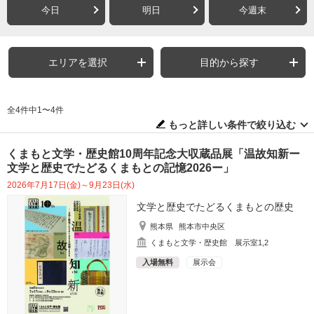
今日
明日
今週末
エリアを選択
目的から探す
全4件中1〜4件
もっと詳しい条件で絞り込む
くまもと文学・歴史館10周年記念大収蔵品展「温故知新ー
文学と歴史でたどるくまもとの記憶2026ー」
2026年7月17日(金)～9月23日(水)
文学と歴史でたどるくまもとの歴史
熊本県
熊本市中央区
くまもと文学・歴史館 展示室1,2
入場無料
展示会