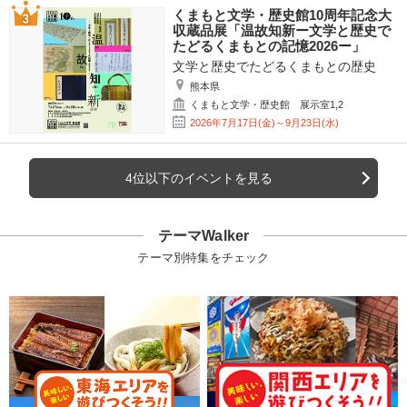
くまもと文学・歴史館10周年記念大
収蔵品展「温故知新ー文学と歴史で
たどるくまもとの記憶2026ー」
文学と歴史でたどるくまもとの歴史
熊本県
くまもと文学・歴史館 展示室1,2
2026年7月17日(金)～9月23日(水)
4位以下のイベントを見る
テーマWalker
テーマ別特集をチェック