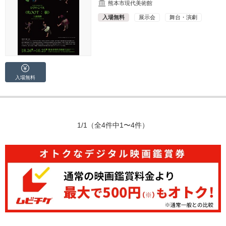
熊本市現代美術館
入場無料
展示会
舞台・演劇
入場無料
1/1
（全4件中1〜4件）