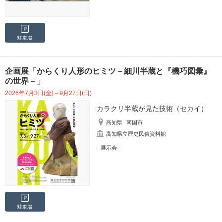
駐車場
企画展「からくり人形のヒミツ－細川半蔵と『機巧図彙』
の世界－」
2026年7月3日(金)～9月27日(日)
カラクリ半蔵が見た技術（セカイ）
高知県
南国市
高知県立歴史民俗資料館
展示会
駐車場