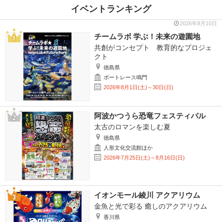
イベントランキング
2026年8月10日
チームラボ 学ぶ！未来の遊園地
共創がコンセプト 教育的なプロジェ
クト
徳島県
ボートレース鳴門
2026年8月1日(土)～30日(日)
阿波かつうら恐竜フェスティバル
太古のロマンを楽しむ夏
徳島県
人形文化交流館ほか
2026年7月25日(土)～8月16日(日)
イオンモール綾川 アクアリウム
金魚と光で彩る 癒しのアクアリウム
香川県