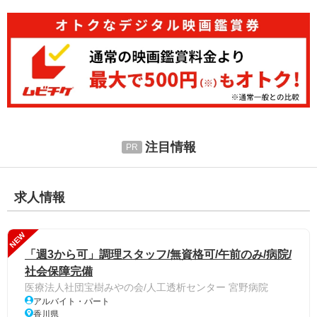
注目情報
求人情報
NEW
「週3から可」調理スタッフ/無資格可/午前のみ/病院/
社会保障完備
医療法人社団宝樹みやの会/人工透析センター 宮野病院
アルバイト・パート
香川県