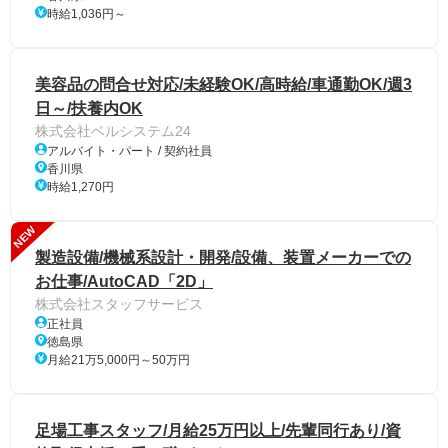
時給1,036円～
美容品の問合せ対応/未経験OK/高時給/車通勤OK/週3
日～/扶養内OK
株式会社ベルシステム24
アルバイト・パート / 契約社員
香川県
時給1,270円
NEW
製造設備/機械系設計・開発/設備、装置メーカーでの
お仕事/AutoCAD「2D」
株式会社スタッフサービス
正社員
徳島県
月給21万5,000円～50万円
足場工事スタッフ/月給25万円以上/先輩同行あり/資