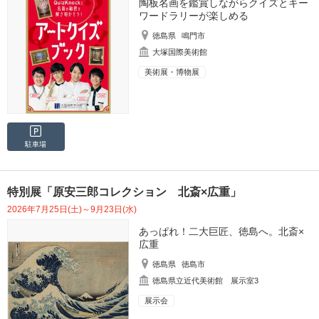
陶板名画を鑑賞しながらクイズとキー
ワードラリーが楽しめる
徳島県
鳴門市
大塚国際美術館
美術展・博物展
駐車場
特別展「原安三郎コレクション 北斎×広重」
2026年7月25日(土)～9月23日(水)
あっぱれ！二大巨匠、徳島へ。北斎×
広重
徳島県
徳島市
徳島県立近代美術館 展示室3
展示会