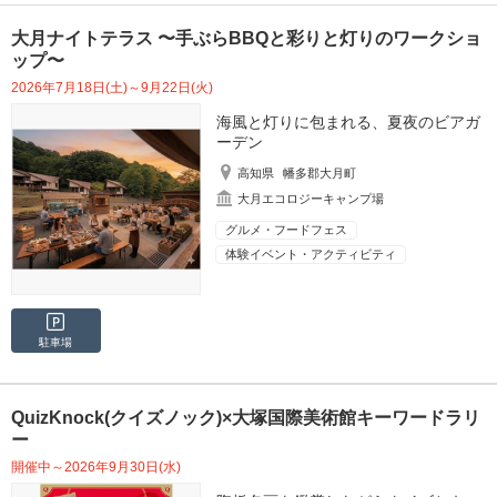
大月ナイトテラス 〜手ぶらBBQと彩りと灯りのワークショ
ップ〜
2026年7月18日(土)～9月22日(火)
海風と灯りに包まれる、夏夜のビアガ
ーデン
高知県
幡多郡大月町
大月エコロジーキャンプ場
グルメ・フードフェス
体験イベント・アクティビティ
駐車場
QuizKnock(クイズノック)×大塚国際美術館キーワードラリ
ー
開催中～2026年9月30日(水)