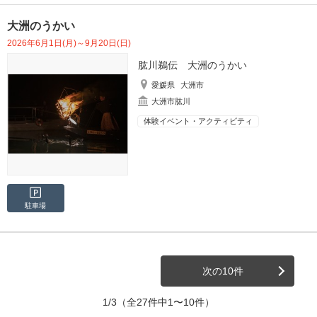
大洲のうかい
2026年6月1日(月)～9月20日(日)
肱川鵜伝 大洲のうかい
愛媛県
大洲市
大洲市肱川
体験イベント・アクティビティ
駐車場
次の10件
1/3
（全27件中1〜10件）