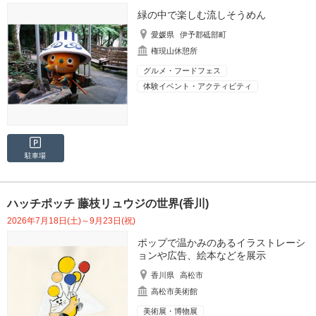
緑の中で楽しむ流しそうめん
愛媛県
伊予郡砥部町
権現山休憩所
グルメ・フードフェス
体験イベント・アクティビティ
駐車場
ハッチポッチ 藤枝リュウジの世界(香川)
2026年7月18日(土)～9月23日(祝)
ポップで温かみのあるイラストレーシ
ョンや広告、絵本などを展示
香川県
高松市
高松市美術館
美術展・博物展