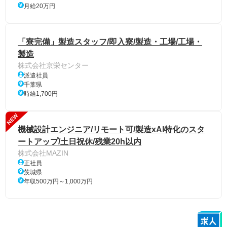
月給20万円
「寮完備」製造スタッフ/即入寮/製造・工場/工場・
製造
株式会社京栄センター
派遣社員
千葉県
時給1,700円
NEW
機械設計エンジニア/リモート可/製造xAI特化のスタ
ートアップ/土日祝休/残業20h以内
株式会社MAZIN
正社員
茨城県
年収500万円～1,000万円