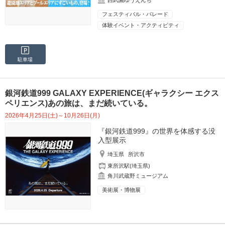
西武園ゆうえんち
フェスティバル・パレード
体験イベント・アクティビティ
駐車場
銀河鉄道999 GALAXY EXPERIENCE(ギャラクシー エクス
ペリエンス)あの旅は、まだ続いている。
2026年4月25日(土)～10月26日(月)
『銀河鉄道999』の世界を体感する没
入型展示
埼玉県
所沢市
東所沢駅(埼玉県)
角川武蔵野ミュージアム
美術展・博物展