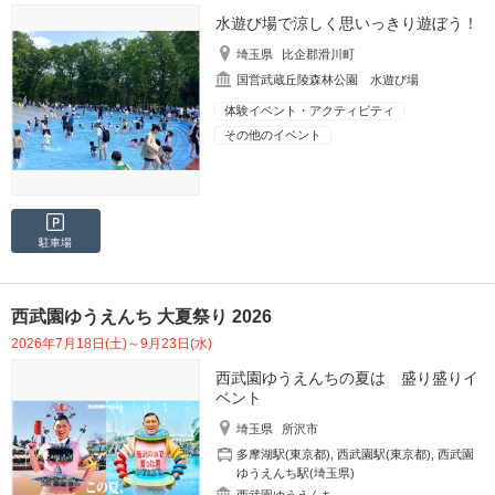
水遊び場で涼しく思いっきり遊ぼう！
埼玉県
比企郡滑川町
国営武蔵丘陵森林公園 水遊び場
体験イベント・アクティビティ
その他のイベント
駐車場
西武園ゆうえんち 大夏祭り 2026
2026年7月18日(土)～9月23日(水)
西武園ゆうえんちの夏は 盛り盛りイ
ベント
埼玉県
所沢市
多摩湖駅(東京都)
,
西武園駅(東京都)
,
西武園
ゆうえんち駅(埼玉県)