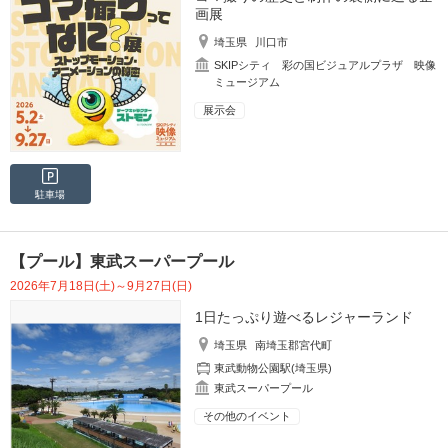
画展
埼玉県
川口市
SKIPシティ 彩の国ビジュアルプラザ 映像
ミュージアム
展示会
駐車場
【プール】東武スーパープール
2026年7月18日(土)～9月27日(日)
1日たっぷり遊べるレジャーランド
埼玉県
南埼玉郡宮代町
東武動物公園駅(埼玉県)
東武スーパープール
その他のイベント