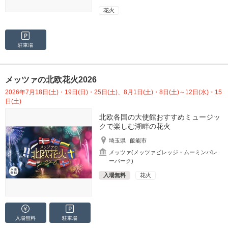
花火
駐車場
メッツァの北欧花火2026
2026年7月18日(土)・19日(日)・25日(土)、8月1日(土)・8日(土)～12日(水)・15
日(土)
北欧各国の大使館おすすめミュージッ
クで楽しむ湖畔の花火
埼玉県
飯能市
メッツァ(メッツァビレッジ・ムーミンバレ
ーパーク)
入場無料
花火
入場無料
駐車場