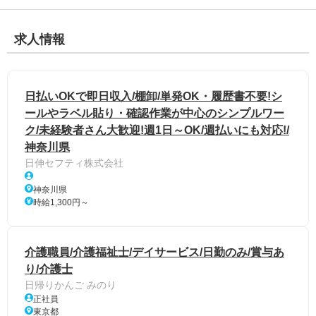
求人情報
日払いOKで即日収入/棚卸/単発OK・履歴書不要!シ
ールやラベル貼り・確認作業が中心のシンプルワー
ク/未経験者さん大歓迎!週1日～OK/週払いにも対応!/
神奈川県
日伸セフティ株式会社
神奈川県
時給1,300円～
介護職員/介護福祉士/デイサービス/日勤のみ/賞与あ
り/介護士
日帰りかんご みのり
正社員
東京都