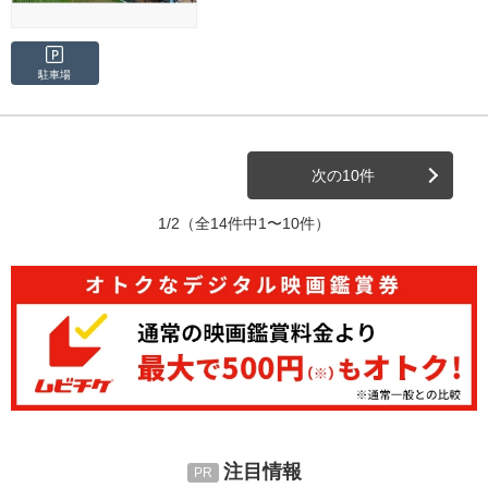
駐車場
次の10件
1/2
（全14件中1〜10件）
注目情報