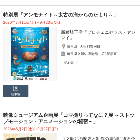
特別展「アンモナイト～太古の海からのたより～」
2026年7月11日(土)～9月23日(水)
新種埼玉産『プロチェニセラス・ヤジ
マイ』
埼玉県
大里郡寄居町
埼玉県立川の博物館 第2展示室
展示会
駐車場
映像ミュージアム企画展「コマ撮りってなに？展 ～ストッ
プモーション・アニメーションの秘密～」
2026年5月2日(土)～9月27日(日)
コマ撮りの歴史と制作の裏側に迫る企