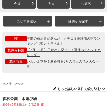
今日
明日
今週末
エリアを選択
目的から探す
実際の宿泊者が選んだ！クチコミ高評価の宿ラン
PR
キング【楽天トラベル】
【7月・8月】日付から探せる！夏休みイベントカ
夏休み特集
レンダー
いよいよ本番！夏を彩る8月の埼玉の花火大会一
花火特集
覧
全14件中1〜10件
もっと詳しい条件で絞り込む
森林公園 水遊び場
2026年5月2日(土)～9月27日(日)