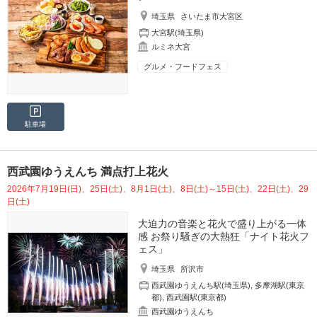
埼玉県
さいたま市大宮区
大宮駅(埼玉県)
ルミネ大宮
グルメ・フードフェス
駐車場
西武園ゆうえんち 満点打上花火
2026年7月19日(日)、25日(土)、8月1日(土)、8日(土)～15日(土)、22日(土)、29
日(土)
大迫力の音楽と花火で盛り上がる一体
感 お祭り騒ぎの大熱狂「ナイト花火フ
ェス」
埼玉県
所沢市
西武園ゆうえんち駅(埼玉県)
,
多摩湖駅(東京
都)
,
西武園駅(東京都)
西武園ゆうえんち