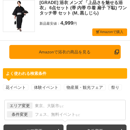
[GRADE] 浴衣 メンズ 「上品さを魅せる浴
衣」 6点セット (帯 内帯 巾着 扇子 下駄) ワン
タッチ帯 セット (M, 黒しじら)
4,999
新品最安値：
円
Amazonで購入
Amazonで浴衣の商品を見る
よく使われる検索条件
花イベント
体験イベント
物産展・観光フェア
祭り
エリア変更
東京、大阪市
など
条件変更
フェス、無料イベント
など