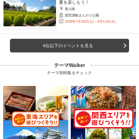
夏を楽しもう！
香川県
国営讃岐まんのう公園
2026年7月18日(土)～8月11日(火)
4位以下のイベントを見る
テーマWalker
テーマ別特集をチェック