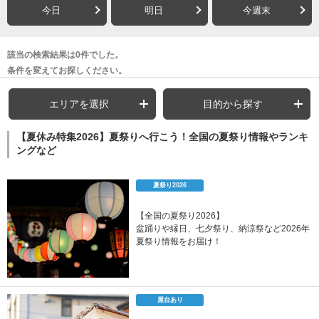
今日
明日
今週末
該当の検索結果は0件でした。
条件を変えてお探しください。
エリアを選択
目的から探す
【夏休み特集2026】夏祭りへ行こう！全国の夏祭り情報やランキ
ングなど
夏祭り2026
【全国の夏祭り2026】
盆踊りや縁日、七夕祭り、納涼祭など2026年
夏祭り情報をお届け！
屋台あり