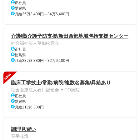
正社員
愛媛県
月給25万3,400円～34万6,400円
介護職/介護予防支援/新田西部地域包括支援センター
社会福祉法人草加松原会
正社員
徳島県
月給23万3,380円～32万9,100円
NEW
臨床工学技士/常勤/病院/複数名募集/昇給あり
社会医療法人石川記念会 HITO病院
正社員
愛媛県
月給21万6,300円
調理見習い
琴平花壇