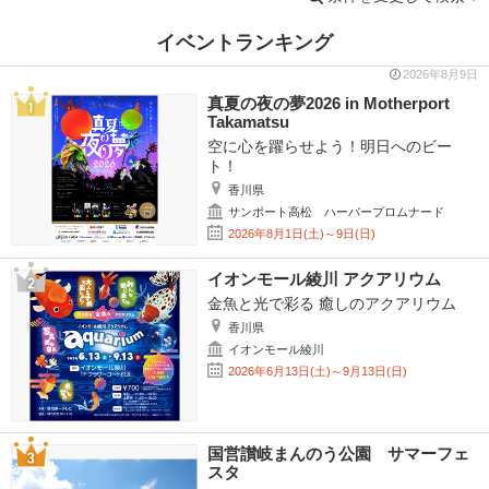
イベントランキング
2026年8月9日
真夏の夜の夢2026 in Motherport
Takamatsu
空に心を躍らせよう！明日へのビー
ト！
香川県
サンポート高松 ハーバープロムナード
2026年8月1日(土)～9日(日)
イオンモール綾川 アクアリウム
金魚と光で彩る 癒しのアクアリウム
香川県
イオンモール綾川
2026年6月13日(土)～9月13日(日)
国営讃岐まんのう公園 サマーフェ
スタ