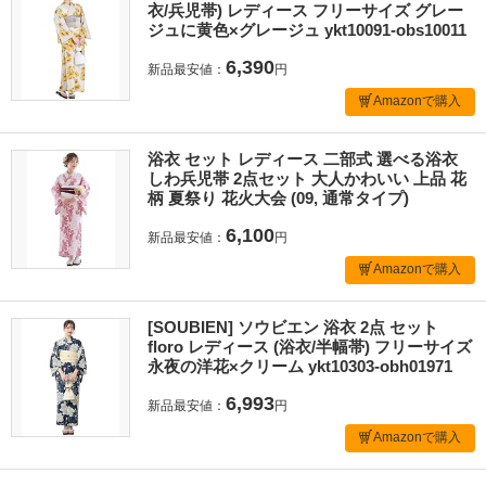
衣/兵児帯) レディース フリーサイズ グレー
ジュに黄色×グレージュ ykt10091-obs10011
6,390
新品最安値：
円
Amazonで購入
浴衣 セット レディース 二部式 選べる浴衣
しわ兵児帯 2点セット 大人かわいい 上品 花
柄 夏祭り 花火大会 (09, 通常タイプ)
6,100
新品最安値：
円
Amazonで購入
[SOUBIEN] ソウビエン 浴衣 2点 セット
floro レディース (浴衣/半幅帯) フリーサイズ
永夜の洋花×クリーム ykt10303-obh01971
6,993
新品最安値：
円
Amazonで購入