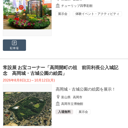
チューリップ四季彩館
展示会
体験イベント・アクティビティ
駐車場
常設展 お宝コーナー「高岡開町の祖 前田利長公入城記
念 高岡城・古城公園の絵図」
2026年8月8日(土)～10月12日(月)
高岡城・古城公園の絵図を展示！
富山県
高岡市
高岡市立博物館
入場無料
展示会