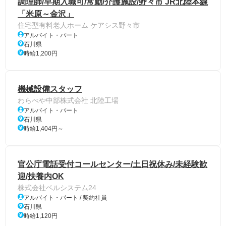
調理師/早期入職可/常勤/介護施設/野々市 JR北陸本線
「米原～金沢」
住宅型有料老人ホーム ケアシス野々市
アルバイト・パート
石川県
時給1,200円
機械設備スタッフ
わらべや中部株式会社 北陸工場
アルバイト・パート
石川県
時給1,404円～
官公庁電話受付コールセンター/土日祝休み/未経験歓
迎/扶養内OK
株式会社ベルシステム24
アルバイト・パート / 契約社員
石川県
時給1,120円