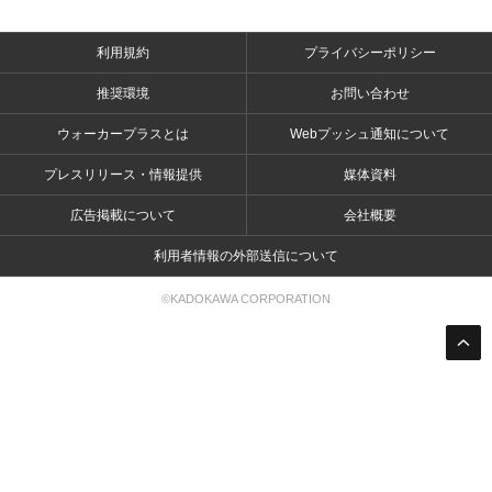
利用規約
プライバシーポリシー
推奨環境
お問い合わせ
ウォーカープラスとは
Webプッシュ通知について
プレスリリース・情報提供
媒体資料
広告掲載について
会社概要
利用者情報の外部送信について
©KADOKAWA CORPORATION