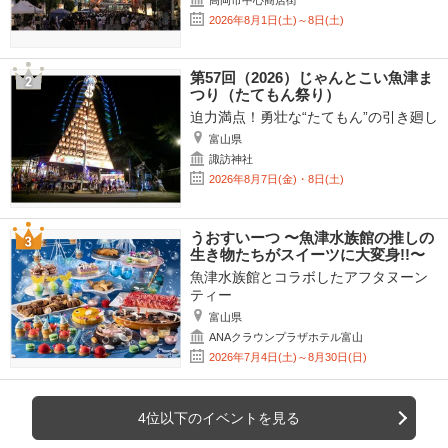
高岡市中心商店街
2026年8月1日(土)～8日(土)
第57回（2026）じゃんとこい魚津ま
つり（たてもん祭り）
迫力満点！勇壮な“たてもん”の引き廻し
富山県
諏訪神社
2026年8月7日(金)・8日(土)
うおすいーつ 〜魚津水族館の推しの
生き物たちがスイーツに大変身!!〜
魚津水族館とコラボしたアフタヌーン
ティー
富山県
ANAクラウンプラザホテル富山
2026年7月4日(土)～8月30日(日)
4位以下のイベントを見る