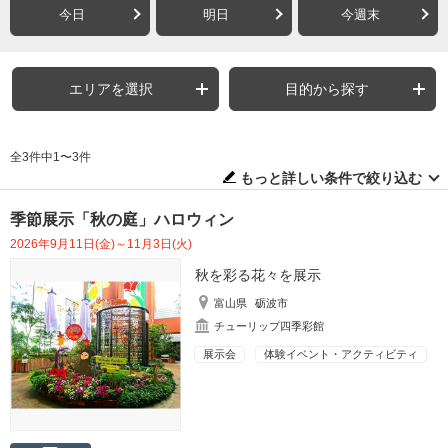
今日
明日
今週末
エリアを選択
目的から探す
全3件中1〜3件
もっと詳しい条件で絞り込む
季節展示「秋の庭」ハロウィン
2026年9月11日(金)～11月3日(火)
秋を彩る花々を展示
富山県
砺波市
チューリップ四季彩館
展示会
体験イベント・アクティビティ