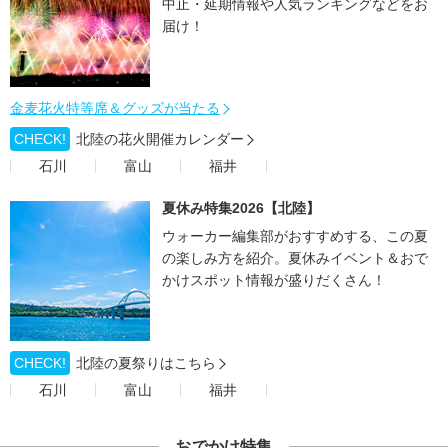
中止・延期情報や人気ランキングなどをお
届け！
金麦花火特等席＆グッズが当たる
CHECK!
北陸の花火開催カレンダー
石川
富山
福井
夏休み特集2026【北陸】
ウォーカー編集部がおすすめする、この夏
の楽しみ方を紹介。夏休みイベント＆おで
かけスポット情報が盛りだくさん！
CHECK!
北陸の夏祭りはこちら
石川
富山
福井
おでかけ特集