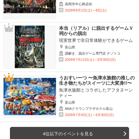
高岡市中心商店街
2026年8月1日(土)～8日(土)
本当（リアル）に脱出するゲームＶ
祠からの脱出
現実世界で非日常体験ができるゲーム
富山県
謎解き、脱出ゲーム専門店 ナゾトコ
2026年7月11日(土)～8月30日(日)
うおすいーつ 〜魚津水族館の推しの
生き物たちがスイーツに大変身!!〜
魚津水族館とコラボしたアフタヌーン
ティー
富山県
ANAクラウンプラザホテル富山
2026年7月4日(土)～8月30日(日)
4位以下のイベントを見る