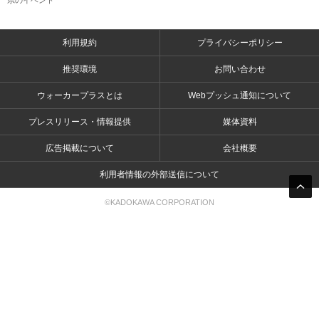
利用規約
プライバシーポリシー
推奨環境
お問い合わせ
ウォーカープラスとは
Webプッシュ通知について
プレスリリース・情報提供
媒体資料
広告掲載について
会社概要
利用者情報の外部送信について
©KADOKAWA CORPORATION