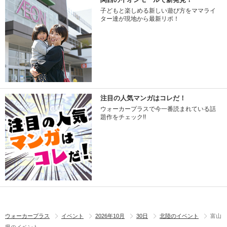
子どもと楽しめる新しい遊び方をママライ
ター達が現地から最新リポ！
注目の人気マンガはコレだ！
ウォーカープラスで今一番読まれている話
題作をチェック!!
ウォーカープラス
イベント
2026年10月
30日
北陸のイベント
富山
県のイベント