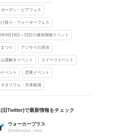
アガーデン・ビアフェス
かけ祭り・ウォーターフェス
26年9月19日～23日の連休開催イベント
夕まつり
アジサイの見頃
アル謎解きイベント
スイーツイベント
酒イベント
恐竜イベント
ラネタリウム・天体観測
X(旧Twitter)で最新情報をチェック
ウォーカープラス
@walkerplus_news