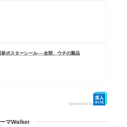
挙ポスターシール──全部、ウチの製品
Sponsored by
ーマWalker