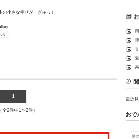
中の小さな幸せが、ぎゅっ！
お
市
llery
四
示会
徳
香
愛
高
閲
1
最近見
1（全2件中1〜2件）
おで
夏