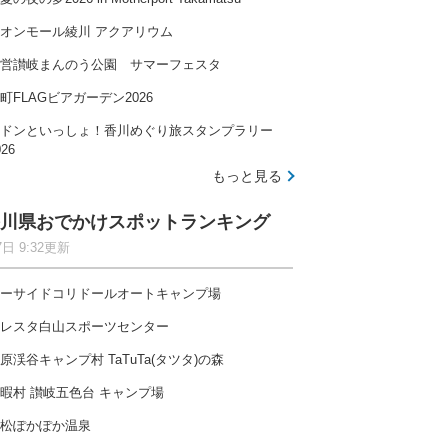
オンモール綾川 アクアリウム
営讃岐まんのう公園 サマーフェスタ
町FLAGビアガーデン2026
ドンといっしょ！香川めぐり旅スタンプラリー
026
もっと見る
川県おでかけスポットランキング
7日 9:32更新
ーサイドコリドールオートキャンプ場
レスタ白山スポーツセンター
原渓谷キャンプ村 TaTuTa(タツタ)の森
暇村 讃岐五色台 キャンプ場
松ぽかぽか温泉