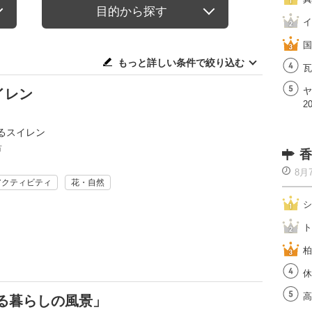
目的から探す
イ
国
もっと詳しい条件で絞り込む
瓦
ヤ
イレン
2
るスイレン
市
香
8月
アクティビティ
花・自然
シ
ト
柏
休
高
る暮らしの風景」