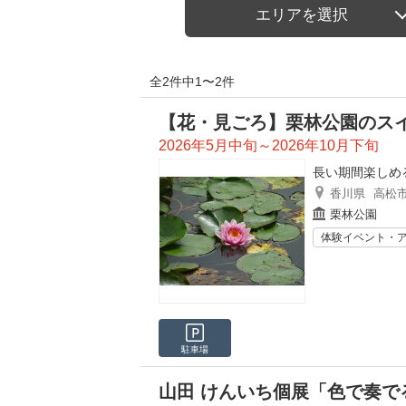
エリアを選択
全2件中1〜2件
【花・見ごろ】栗林公園のス
2026年5月中旬～2026年10月下旬
長い期間楽しめ
香川県
高松
栗林公園
体験イベント・
駐車場
山田 けんいち個展「色で奏で