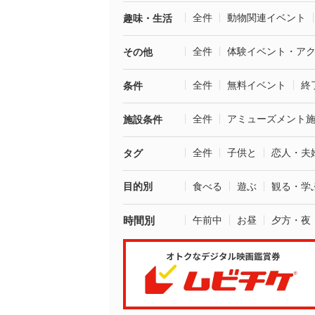
全件
動物関連イベント
趣味・生活
全件
体験イベント・ア
その他
全件
無料イベント
終
条件
全件
アミューズメント
施設条件
全件
子供と
恋人・夫
タグ
目的別
食べる
遊ぶ
観る・学
時間別
午前中
お昼
夕方・夜