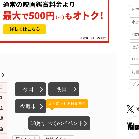
ビ
水
20
七
リ
お
月
プ
日
今日
明日
4
よく使われる検索条件
今週末
11
18
10月すべてのイベント
25