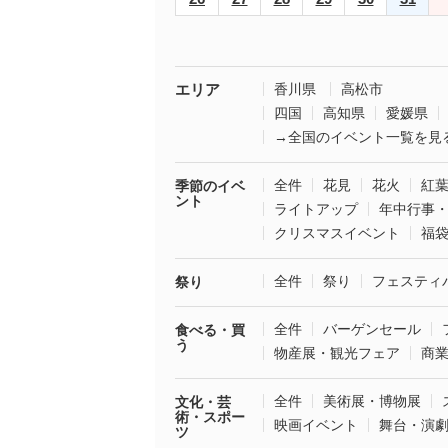
エリア
香川県
高松市
四国
高知県
愛媛県
→全国のイベント一覧を見
全件
花見
花火
紅
季節のイベ
ント
ライトアップ
年中行事
クリスマスイベント
福
全件
祭り
フェスティ
祭り
全件
バーゲンセール
食べる・買
う
物産展・観光フェア
商
全件
美術展・博物展
文化・芸
術・スポー
映画イベント
舞台・演
ツ