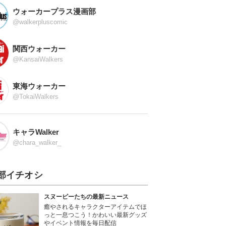
ウォーカープラス漫画部
@walkerpluscomic
関西ウォーカー
@KansaiWalkers
東海ウォーカー
@TokaiWalkers
キャラWalker
@chara_walker_
部イチオシ
スヌーピーたちの最新ニュース
癒やされるキャラクターアイテムでほ
っと一息つこう！かわいい最新グッズ
やイベント情報を毎日配信