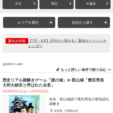
今日
明日
今週末
エリアを選択
目的から探す
【7月・8月】日付から探せる！夏休みイベントカ
夏休み特集
レンダー
全8件中1〜8件
もっと詳しい条件で絞り込む
歴史リアル謎解きゲーム「謎の城」in 郡山城「豊臣秀長
大和大納言と呼ばれた名君」
2026年8月1日(土)～12月20日(日)
奈良・郡山城跡で豊臣秀長の聖地巡礼
謎解き
奈良県
大和郡山市