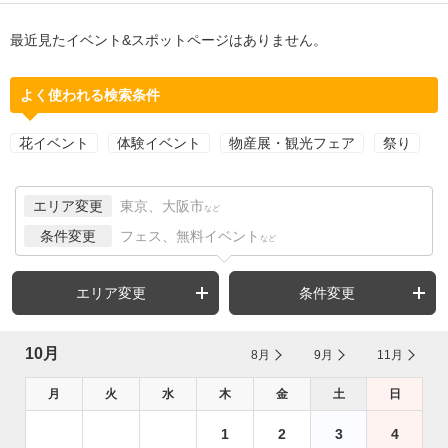
最近見たイベント&スポットページはありません。
よく使われる検索条件
花イベント
体験イベント
物産展・観光フェア
祭り
エリア変更
東京、大阪市
など
条件変更
フェス、無料イベント
など
エリア変更
条件変更
10月
8月
9月
11月
月
火
水
木
金
土
日
1
2
3
4