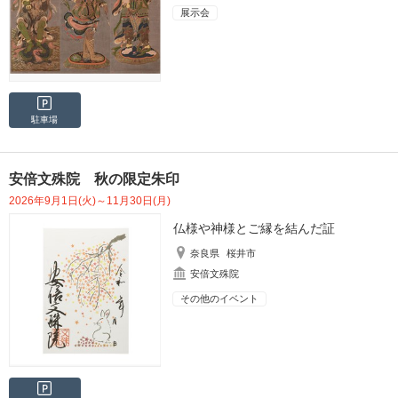
展示会
駐車場
安倍文殊院 秋の限定朱印
2026年9月1日(火)～11月30日(月)
仏様や神様とご縁を結んだ証
奈良県
桜井市
安倍文殊院
その他のイベント