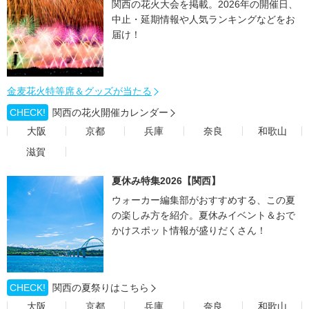
関西の花火大会を掲載。2026年の開催日、
中止・延期情報や人気ランキングなどをお
届け！
金麦花火特等席＆グッズが当たる
CHECK!
関西の花火開催カレンダー
大阪
京都
兵庫
奈良
和歌山
滋賀
夏休み特集2026【関西】
ウォーカー編集部がおすすめする、この夏
の楽しみ方を紹介。夏休みイベント＆おで
かけスポット情報が盛りだくさん！
CHECK!
関西の夏祭りはこちら
大阪
京都
兵庫
奈良
和歌山