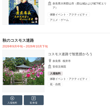
奈良県大和郡山市（郡山城および城下町エリ
ア）
体験イベント・アクティビティ
アニメ・ゲーム
秋のコスモス迷路
2026年9月中旬～2026年10月下旬
コスモス迷路で智恵授かろう
奈良県
桜井市
安倍文殊院
入場無料
体験イベント・アクティビティ
花・自然
入場無料
駐車場