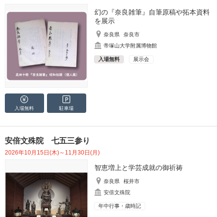
幻の『奈良雑筆』自筆原稿や拓本資料
を展示
奈良県
奈良市
帝塚山大学附属博物館
入場無料
展示会
入場無料
駐車場
安倍文殊院 七五三参り
2026年10月15日(木)～11月30日(月)
智恵増上と学芸成就の御祈祷
奈良県
桜井市
安倍文殊院
年中行事・歳時記