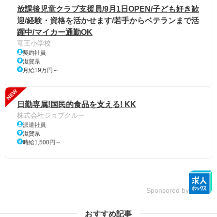
放課後児童クラブ支援員/9月1日OPEN/子ども好き歓
迎/経験・資格を活かせます/若手からベテランまで活
躍中/マイカー通勤OK
竜王小学校
契約社員
滋賀県
月給19万円～
NEW
日勤専属!国民的食品を支える! KK
株式会社ジョブクルー
派遣社員
滋賀県
時給1,500円～
Sponsored by
おすすめ記事