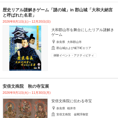
歴史リアル謎解きゲーム「謎の城」in 郡山城「大和大納言
と呼ばれた名君」
2026年8月1日(土)～12月20日(日)
大和郡山市を舞台にしたリアル謎解き
ゲーム
奈良県
大和郡山市
郡山城および城下町エリア
体験イベント・アクティビティ
安倍文殊院 秋の寺宝展
2026年9月1日(火)～11月30日(月)
安倍文殊院に伝わる寺宝
奈良県
桜井市
安倍文殊院 金閣浮御堂