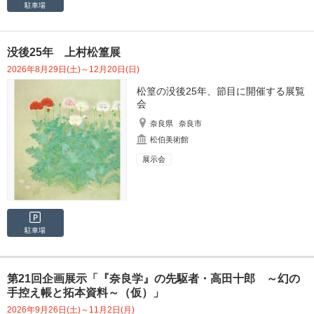
駐車場
没後25年 上村松篁展
2026年8月29日(土)～12月20日(日)
松篁の没後25年、節目に開催する展覧
会
奈良県
奈良市
松伯美術館
展示会
駐車場
第21回企画展示「『奈良学』の先駆者・高田十郎 ～幻の
手控え帳と拓本資料～（仮）」
2026年9月26日(土)～11月2日(月)