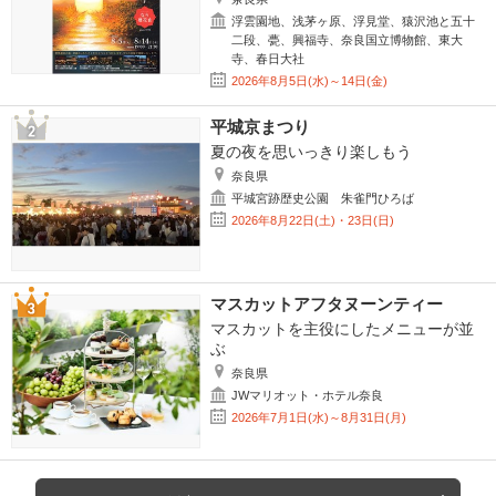
浮雲園地、浅茅ヶ原、浮見堂、猿沢池と五十
二段、甍、興福寺、奈良国立博物館、東大
寺、春日大社
2026年8月5日(水)～14日(金)
平城京まつり
夏の夜を思いっきり楽しもう
奈良県
平城宮跡歴史公園 朱雀門ひろば
2026年8月22日(土)・23日(日)
マスカットアフタヌーンティー
マスカットを主役にしたメニューが並
ぶ
奈良県
JWマリオット・ホテル奈良
2026年7月1日(水)～8月31日(月)