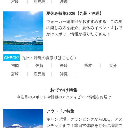
宮崎
鹿児島
沖縄
夏休み特集2026【九州・沖縄】
ウォーカー編集部がおすすめする、この夏
の楽しみ方を紹介。夏休みイベント＆おで
かけスポット情報が盛りだくさん！
CHECK!
九州・沖縄の夏祭りはこちら
福岡
佐賀
長崎
熊本
大分
宮崎
鹿児島
沖縄
おでかけ特集
今注目のスポットや話題のアクティビティ情報をお届け
アウトドア特集
キャンプ場、グランピングからBBQ、アス
レチックまで！非日常体験を存分に堪能で