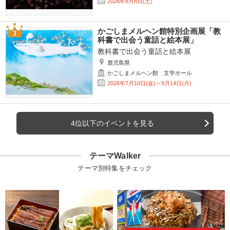
2026年8月8日(土)
かごしまメルヘン館特別企画展「教
科書で出会う童話と絵本展」
教科書で出会う童話と絵本展
鹿児島県
かごしまメルヘン館 文学ホール
2026年7月10日(金)～9月14日(月)
4位以下のイベントを見る
テーマWalker
テーマ別特集をチェック