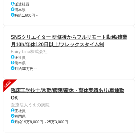
派遣社員
熊本県
時給1,600円～
SNSクリエイター 研修後からフルリモート勤務/残業
月10h/年休120日以上/フレックスタイム制
Fairy Line株式会社
正社員
熊本県
月給30万円～
NEW
臨床工学技士/常勤/病院/産休・育休実績あり/車通勤
OK
医療法人うえの病院
正社員
福岡県
月給19万8,000円～25万3,000円