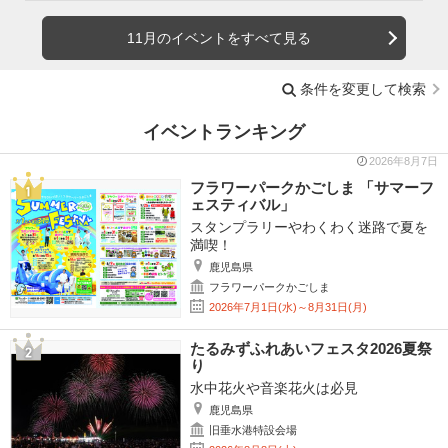
11月のイベントをすべて見る
条件を変更して検索
イベントランキング
2026年8月7日
フラワーパークかごしま 「サマーフ
ェスティバル」
スタンプラリーやわくわく迷路で夏を
満喫！
鹿児島県
フラワーパークかごしま
2026年7月1日(水)～8月31日(月)
たるみずふれあいフェスタ2026夏祭
り
水中花火や音楽花火は必見
鹿児島県
旧垂水港特設会場