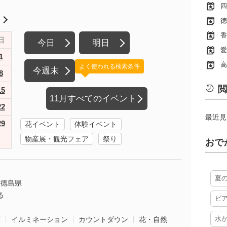
四
月
徳
香
日
今日
明日
愛
1
高
よく使われる検索条件
今週末
8
閲
15
11月すべてのイベント
22
最近見
29
花イベント
体験イベント
物産展・観光フェア
祭り
おで
夏
徳島県
る
ビ
水
葉
イルミネーション
カウントダウン
花・自然