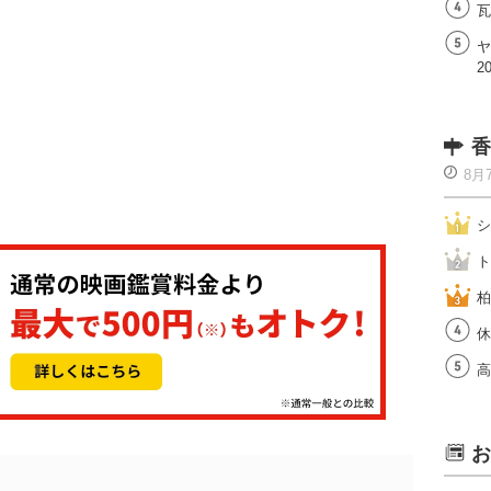
瓦
ヤ
2
香
8月
シ
ト
柏
休
高
お