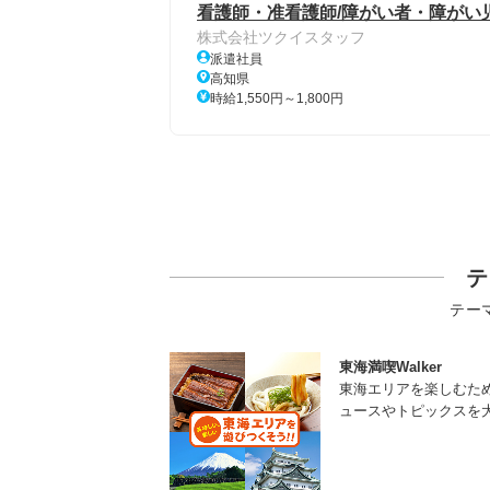
看護師・准看護師/障がい者・障がい
株式会社ツクイスタッフ
派遣社員
高知県
時給1,550円～1,800円
テ
テー
東海満喫Walker
東海エリアを楽しむた
ュースやトピックスを