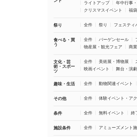
ント
ライトアップ
年中行事
クリスマスイベント
福
全件
祭り
フェスティ
祭り
全件
バーゲンセール
食べる・買
う
物産展・観光フェア
商
全件
美術展・博物展
文化・芸
術・スポー
映画イベント
舞台・演
ツ
全件
動物関連イベント
趣味・生活
全件
体験イベント・ア
その他
全件
無料イベント
終
条件
全件
アミューズメント
施設条件