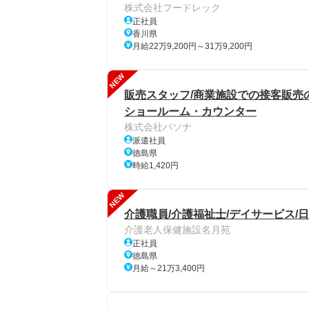
株式会社フードレック
正社員
香川県
月給22万9,200円～31万9,200円
NEW
販売スタッフ/商業施設での接客販売の
ショールーム・カウンター
株式会社パソナ
派遣社員
徳島県
時給1,420円
NEW
介護職員/介護福祉士/デイサービス/
介護老人保健施設名月苑
正社員
徳島県
月給～21万3,400円