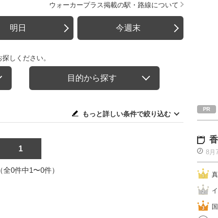
ウォーカープラス掲載の駅・路線について
明日
今週末
お探しください。
目的から探す
もっと詳しい条件で絞り込む
香
1
8月
1（全0件中1〜0件）
真
イ
国