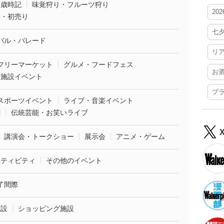
・歳時記
味覚狩り・フルーツ狩り
20
袋・初売り
七
バル・パレード
リ
フリーマーケット
グルメ・フードフェス
お
業施設イベント
プ
スポーツイベント
ライブ・音楽イベント
劇
伝統芸能・お笑いライブ
講演会・トークショー
展示会
アニメ・ゲーム
クティビティ
その他のイベント
了間際
施設
ショッピング施設