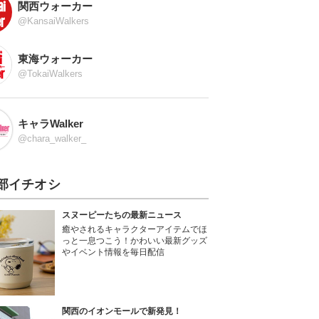
関西ウォーカー
@KansaiWalkers
東海ウォーカー
@TokaiWalkers
キャラWalker
@chara_walker_
部イチオシ
スヌーピーたちの最新ニュース
癒やされるキャラクターアイテムでほ
っと一息つこう！かわいい最新グッズ
やイベント情報を毎日配信
関西のイオンモールで新発見！