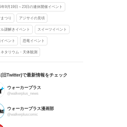
26年9月19日～23日の連休開催イベント
夕まつり
アジサイの見頃
アル謎解きイベント
スイーツイベント
酒イベント
恐竜イベント
ラネタリウム・天体観測
X(旧Twitter)で最新情報をチェック
ウォーカープラス
@walkerplus_news
ウォーカープラス漫画部
@walkerpluscomic