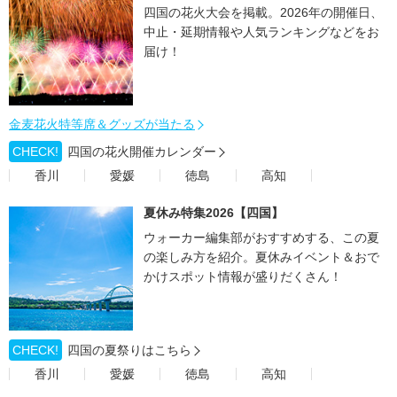
四国の花火大会を掲載。2026年の開催日、
中止・延期情報や人気ランキングなどをお
届け！
金麦花火特等席＆グッズが当たる
CHECK!
四国の花火開催カレンダー
香川
愛媛
徳島
高知
夏休み特集2026【四国】
ウォーカー編集部がおすすめする、この夏
の楽しみ方を紹介。夏休みイベント＆おで
かけスポット情報が盛りだくさん！
CHECK!
四国の夏祭りはこちら
香川
愛媛
徳島
高知