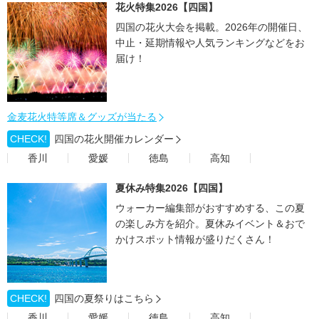
花火特集2026【四国】
四国の花火大会を掲載。2026年の開催日、
中止・延期情報や人気ランキングなどをお
届け！
金麦花火特等席＆グッズが当たる
CHECK!
四国の花火開催カレンダー
香川
愛媛
徳島
高知
夏休み特集2026【四国】
ウォーカー編集部がおすすめする、この夏
の楽しみ方を紹介。夏休みイベント＆おで
かけスポット情報が盛りだくさん！
CHECK!
四国の夏祭りはこちら
香川
愛媛
徳島
高知