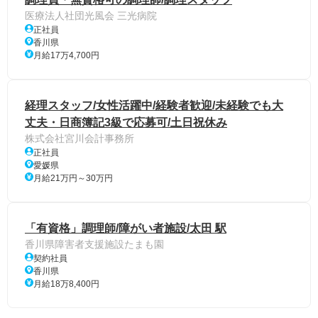
医療法人社団光風会 三光病院
正社員
香川県
月給17万4,700円
経理スタッフ/女性活躍中/経験者歓迎/未経験でも大
丈夫・日商簿記3級で応募可/土日祝休み
株式会社宮川会計事務所
正社員
愛媛県
月給21万円～30万円
「有資格」調理師/障がい者施設/太田 駅
香川県障害者支援施設たまも園
契約社員
香川県
月給18万8,400円