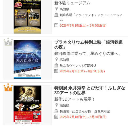
新体験ミュージアム
高知県
創造広場「アクトランド」アクトミュージア
ム
2026年7月18日(土)～8月30日(日)
プラネタリウム特別上映「銀河鉄道
の夜」
銀河鉄道に乗って、星めぐりの旅へ。
高知県
星ふるヴィレッジTENGU
2026年7月9日(木)～8月31日(月)
特別展 永井秀幸 とびだす！ふしぎな
3Dアートの世界
新作3Dアートも展示！
高知県
横山隆一記念まんが館 企画展示室
2026年7月18日(土)～8月30日(日)