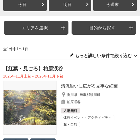
今日
明日
今週末
エリアを選択
目的から探す
全1件中1〜1件
もっと詳しい条件で絞り込む
【紅葉・見ごろ】柏原渓谷
2026年11月上旬～2026年11月下旬
清流沿いに広がる見事な紅葉
香川県
綾歌郡綾川町
柏原渓谷
入場無料
体験イベント・アクティビティ
花・自然