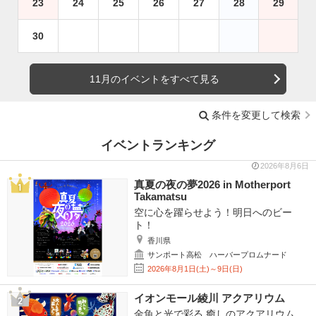
23
24
25
26
27
28
29
30
11月のイベントをすべて見る
条件を変更して検索
イベントランキング
2026年8月6日
真夏の夜の夢2026 in Motherport
Takamatsu
空に心を躍らせよう！明日へのビー
ト！
香川県
サンポート高松 ハーバープロムナード
2026年8月1日(土)～9日(日)
イオンモール綾川 アクアリウム
金魚と光で彩る 癒しのアクアリウム