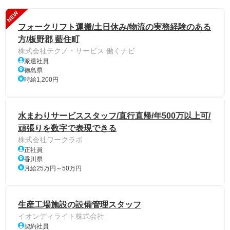
NEW
フォークリフト運搬/土日休み/物流の実務経験のある
方/板野郡 藍住町
株式会社テクノ・サービス 働くナビ
派遣社員
徳島県
時給1,200円
水まわりサービススタッフ/直行直帰/年500万以上可/
頑張りを数字で表現できる
株式会社ワークラボ
正社員
香川県
月給25万円～50万円
生産工場施設の設備管理スタッフ
イオンディライト株式会社
契約社員