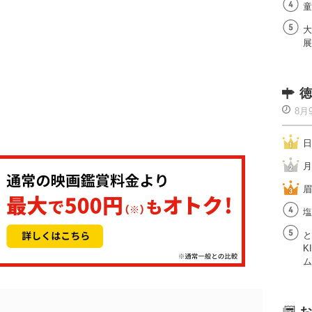
童
大
展
徳
8月
日
月
眉
塩
と
K
ム