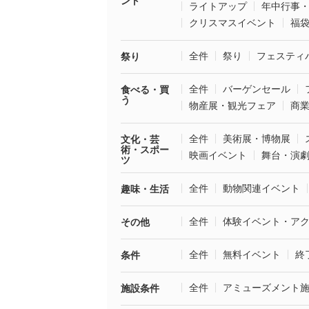
ント
ライトアップ
年中行事
クリスマスイベント
福
全件
祭り
フェスティ
祭り
全件
バーゲンセール
食べる・買
う
物産展・観光フェア
商
全件
美術展・博物展
文化・芸
術・スポー
映画イベント
舞台・演
ツ
全件
動物関連イベント
趣味・生活
全件
体験イベント・ア
その他
全件
無料イベント
終
条件
全件
アミューズメント
施設条件