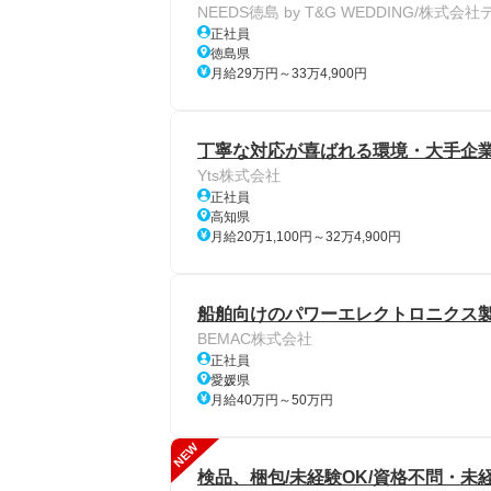
NEEDS徳島 by T&G WEDDING/株
正社員
徳島県
月給29万円～33万4,900円
丁寧な対応が喜ばれる環境・大手企業
Yts株式会社
正社員
高知県
月給20万1,100円～32万4,900円
船舶向けのパワーエレクトロニクス製
BEMAC株式会社
正社員
愛媛県
月給40万円～50万円
NEW
検品、梱包/未経験OK/資格不問・未経