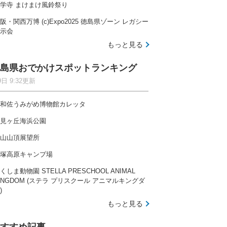
学寺 まけまけ風鈴祭り
阪・関西万博 (c)Expo2025 徳島県ゾーン レガシー
示会
もっと見る
島県おでかけスポットランキング
9日 9:32更新
和佐うみがめ博物館カレッタ
見ヶ丘海浜公園
山山頂展望所
塚高原キャンプ場
くしま動物園 STELLA PRESCHOOL ANIMAL
INGDOM (ステラ プリスクール アニマルキングダ
)
もっと見る