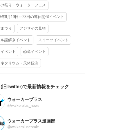
かけ祭り・ウォーターフェス
26年9月19日～23日の連休開催イベント
夕まつり
アジサイの見頃
アル謎解きイベント
スイーツイベント
酒イベント
恐竜イベント
ラネタリウム・天体観測
X(旧Twitter)で最新情報をチェック
ウォーカープラス
@walkerplus_news
ウォーカープラス漫画部
@walkerpluscomic