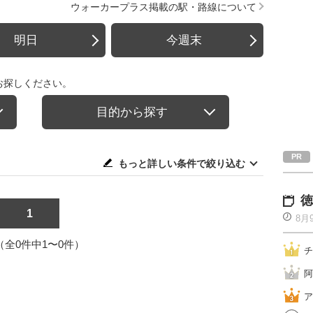
ウォーカープラス掲載の駅・路線について
明日
今週末
お探しください。
目的から探す
もっと詳しい条件で絞り込む
徳
1
8月
1（全0件中1〜0件）
チ
阿
ア