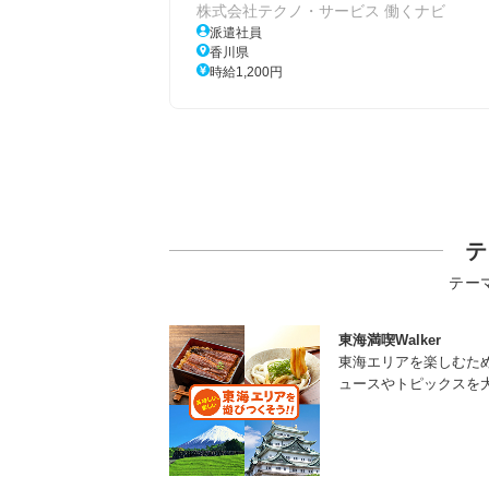
株式会社テクノ・サービス 働くナビ
派遣社員
香川県
時給1,200円
テ
テー
東海満喫Walker
東海エリアを楽しむた
ュースやトピックスを