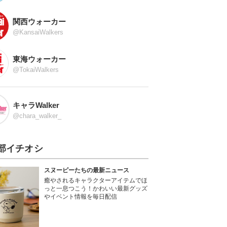
関西ウォーカー
@KansaiWalkers
東海ウォーカー
@TokaiWalkers
キャラWalker
@chara_walker_
部イチオシ
スヌーピーたちの最新ニュース
癒やされるキャラクターアイテムでほ
っと一息つこう！かわいい最新グッズ
やイベント情報を毎日配信