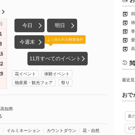
お
月
四
徳
日
今日
明日
香
1
よく使われる検索条件
愛
今週末
8
高
15
11月すべてのイベント
閲
22
29
花イベント
体験イベント
最近見
物産展・観光フェア
祭り
おで
高知県
る
夏
ビ
葉
イルミネーション
カウントダウン
花・自然