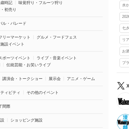
・歳時記
味覚狩り・フルーツ狩り
水
袋・初売り
20
バル・パレード
七
フリーマーケット
グルメ・フードフェス
リ
業施設イベント
お
スポーツイベント
ライブ・音楽イベント
プ
劇
伝統芸能・お笑いライブ
講演会・トークショー
展示会
アニメ・ゲーム
クティビティ
その他のイベント
了間際
施設
ショッピング施設