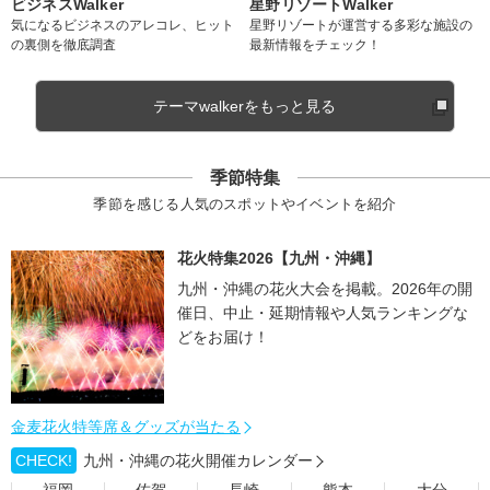
ビジネスWalker
星野リゾートWalker
気になるビジネスのアレコレ、ヒット
星野リゾートが運営する多彩な施設の
の裏側を徹底調査
最新情報をチェック！
テーマwalkerをもっと見る
季節特集
季節を感じる人気のスポットやイベントを紹介
花火特集2026【九州・沖縄】
九州・沖縄の花火大会を掲載。2026年の開
催日、中止・延期情報や人気ランキングな
どをお届け！
金麦花火特等席＆グッズが当たる
CHECK!
九州・沖縄の花火開催カレンダー