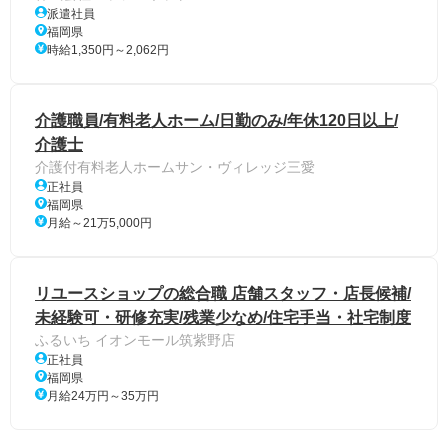
派遣社員
福岡県
時給1,350円～2,062円
介護職員/有料老人ホーム/日勤のみ/年休120日以上/
介護士
介護付有料老人ホームサン・ヴィレッジ三愛
正社員
福岡県
月給～21万5,000円
リユースショップの総合職 店舗スタッフ・店長候補/
未経験可・研修充実/残業少なめ/住宅手当・社宅制度
ふるいち イオンモール筑紫野店
正社員
福岡県
月給24万円～35万円