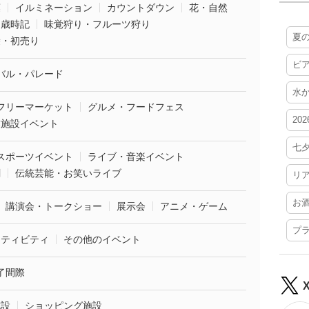
葉
イルミネーション
カウントダウン
花・自然
・歳時記
味覚狩り・フルーツ狩り
夏
袋・初売り
ビ
バル・パレード
水
フリーマーケット
グルメ・フードフェス
20
業施設イベント
七
スポーツイベント
ライブ・音楽イベント
劇
伝統芸能・お笑いライブ
リ
お
講演会・トークショー
展示会
アニメ・ゲーム
プ
クティビティ
その他のイベント
了間際
施設
ショッピング施設