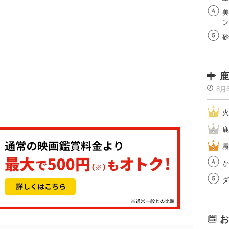
美
ン
砂
鹿
8月
火
鹿
霧
か
ダ
お