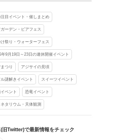
の注目イベント・催しまとめ
アガーデン・ビアフェス
かけ祭り・ウォーターフェス
26年9月19日～23日の連休開催イベント
夕まつり
アジサイの見頃
アル謎解きイベント
スイーツイベント
酒イベント
恐竜イベント
ラネタリウム・天体観測
X(旧Twitter)で最新情報をチェック