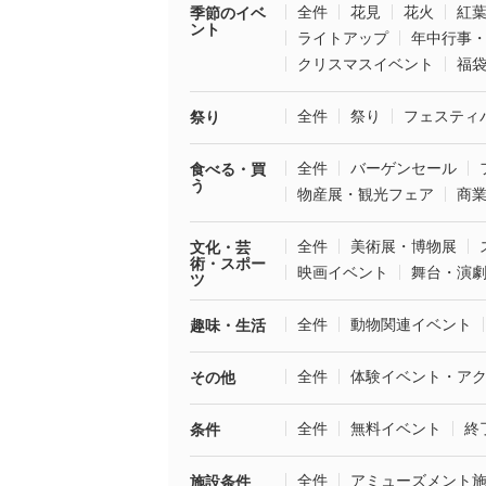
全件
花見
花火
紅
季節のイベ
ント
ライトアップ
年中行事
クリスマスイベント
福
全件
祭り
フェスティ
祭り
全件
バーゲンセール
食べる・買
う
物産展・観光フェア
商
全件
美術展・博物展
文化・芸
術・スポー
映画イベント
舞台・演
ツ
全件
動物関連イベント
趣味・生活
全件
体験イベント・ア
その他
全件
無料イベント
終
条件
全件
アミューズメント
施設条件