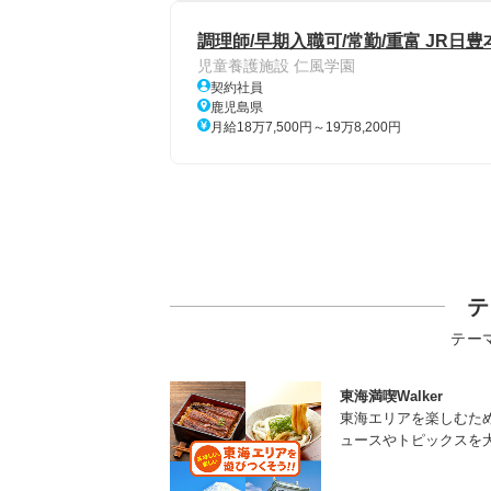
調理師/早期入職可/常勤/重富 JR
児童養護施設 仁風学園
契約社員
鹿児島県
月給18万7,500円～19万8,200円
テ
テー
東海満喫Walker
東海エリアを楽しむた
ュースやトピックスを