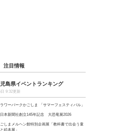
注目情報
児島県イベントランキング
6日 9:32更新
ラワーパークかごしま 「サマーフェスティバル」
日本新聞社創立145年記念 大恐竜展2026
ごしまメルヘン館特別企画展「教科書で出会う童
と絵本展」