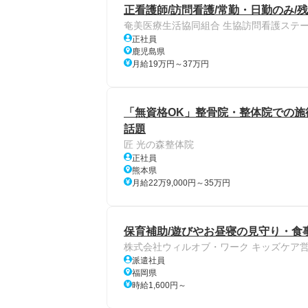
正看護師/訪問看護/常勤・日勤のみ/
奄美医療生活協同組合 生協訪問看護ステ
正社員
鹿児島県
月給19万円～37万円
「無資格OK」整骨院・整体院での施術
話題
匠 光の森整体院
正社員
熊本県
月給22万9,000円～35万円
保育補助/遊びやお昼寝の見守り・食
株式会社ウィルオブ・ワーク キッズケア
派遣社員
福岡県
時給1,600円～