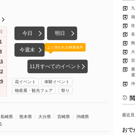
九
福
月
佐
日
今日
明日
長
1
熊
よく使われる検索条件
今週末
8
大
宮
15
11月すべてのイベント
鹿
22
選
29
花イベント
体験イベント
沖
物産展・観光フェア
祭り
閲
最近見
長崎県
熊本県
大分県
宮崎県
沖縄県
る
おで