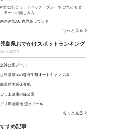
術館に行こう！ディック・ブルーネに学ぶ モダ
・アートの楽しみ方
塵の迷宮AC 鹿児島ラウンド
もっと見る
児島県おでかけスポットランキング
6日 9:32更新
之神公園プール
児島県県民の森丹生附オートキャンプ場
島高原国民休養地
ごしま健康の森公園
グリ岬遊園地 流水プール
もっと見る
すすめ記事