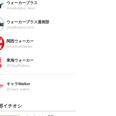
ウォーカープラス
@walkerplus_news
ウォーカープラス漫画部
@walkerpluscomic
関西ウォーカー
@KansaiWalkers
東海ウォーカー
@TokaiWalkers
キャラWalker
@chara_walker_
部イチオシ