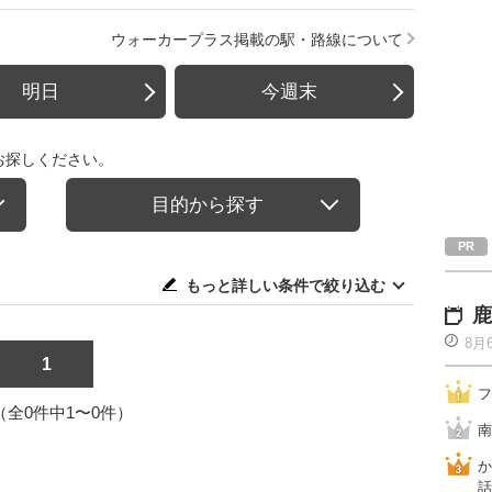
ウォーカープラス掲載の駅・路線について
明日
今週末
お探しください。
目的から探す
もっと詳しい条件で絞り込む
鹿
8月
1
フ
1（全0件中1〜0件）
南
か
話