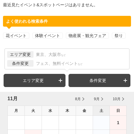
最近見たイベント&スポットページはありません。
よく使われる検索条件
花イベント
体験イベント
物産展・観光フェア
祭り
エリア変更
東京、大阪市
など
条件変更
フェス、無料イベント
など
エリア変更
条件変更
11月
8月
9月
10月
月
火
水
木
金
土
日
1