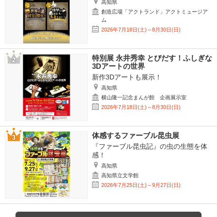
高知県
創造広場「アクトランド」アクトミュージア
ム
2026年7月18日(土)～8月30日(日)
特別展 永井秀幸 とびだす！ふしぎな
3Dアートの世界
新作3Dアートも展示！
高知県
横山隆一記念まんが館 企画展示室
2026年7月18日(土)～8月30日(日)
体感するファーブル昆虫展
『ファーブル昆虫記』の虫の生態を体
感！
高知県
高知県立文学館
2026年7月25日(土)～9月27日(日)