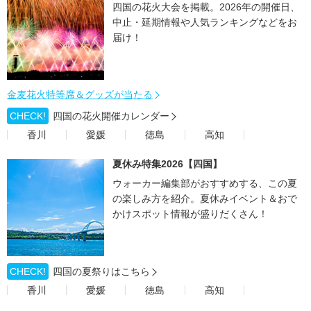
四国の花火大会を掲載。2026年の開催日、
中止・延期情報や人気ランキングなどをお
届け！
金麦花火特等席＆グッズが当たる
CHECK!
四国の花火開催カレンダー
香川
愛媛
徳島
高知
夏休み特集2026【四国】
ウォーカー編集部がおすすめする、この夏
の楽しみ方を紹介。夏休みイベント＆おで
かけスポット情報が盛りだくさん！
CHECK!
四国の夏祭りはこちら
香川
愛媛
徳島
高知