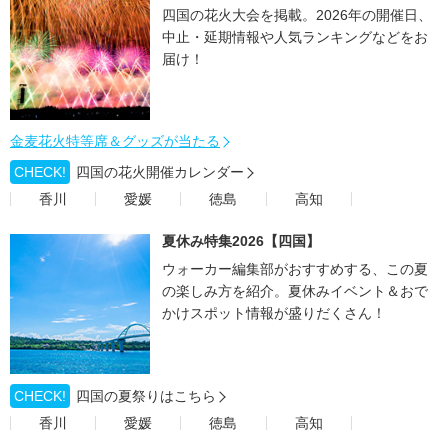
四国の花火大会を掲載。2026年の開催日、
中止・延期情報や人気ランキングなどをお
届け！
金麦花火特等席＆グッズが当たる
CHECK!
四国の花火開催カレンダー
香川
愛媛
徳島
高知
夏休み特集2026【四国】
ウォーカー編集部がおすすめする、この夏
の楽しみ方を紹介。夏休みイベント＆おで
かけスポット情報が盛りだくさん！
CHECK!
四国の夏祭りはこちら
香川
愛媛
徳島
高知