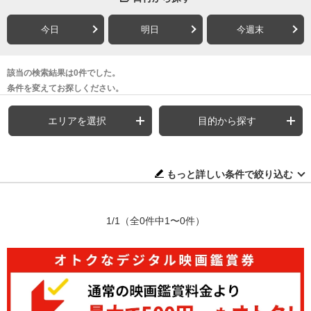
今日
明日
今週末
該当の検索結果は0件でした。
条件を変えてお探しください。
エリアを選択
目的から探す
もっと詳しい条件で絞り込む
1/1
（全0件中1〜0件）