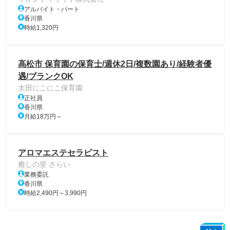
アルバイト・パート
香川県
時給1,320円
高松市 保育園の保育士/週休2日/複数園あり/経験者優
遇/ブランクOK
太田にこにこ保育園
正社員
香川県
月給18万円～
アロマエステセラピスト
癒しの里 さらい
業務委託
香川県
時給2,490円～3,990円