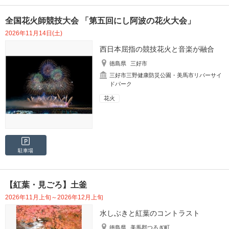
全国花火師競技大会 「第五回にし阿波の花火大会」
2026年11月14日(土)
西日本屈指の競技花火と音楽が融合
徳島県
三好市
三好市三野健康防災公園・美馬市リバーサイ
ドパーク
花火
駐車場
【紅葉・見ごろ】土釜
2026年11月上旬～2026年12月上旬
水しぶきと紅葉のコントラスト
徳島県
美馬郡つるぎ町