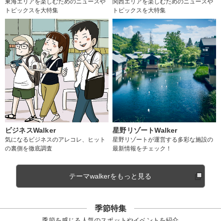
東海エリアを楽しむためのニュースや
関西エリアを楽しむためのニュースや
トピックスを大特集
トピックスを大特集
ビジネスWalker
星野リゾートWalker
気になるビジネスのアレコレ、ヒット
星野リゾートが運営する多彩な施設の
の裏側を徹底調査
最新情報をチェック！
テーマwalkerをもっと見る
季節特集
季節を感じる人気のスポットやイベントを紹介