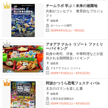
チームラボ 学ぶ！未来の遊園地
共創がコンセプト 教育的なプロジェ
クト
徳島県
ボートレース鳴門
2026年8月1日(土)～30日(日)
アオアヲ ナルト リゾート ファミリ
ーバイキング
刺身や寿司、洋食、中華料理などが提
供される期間限定バイキング
徳島県
アオアヲ ナルト リゾート
2026年7月18日(土)～8月31日(月)
阿波かつうら恐竜フェスティバル
太古のロマンを楽しむ夏
徳島県
人形文化交流館ほか
2026年7月25日(土)～8月16日(日)