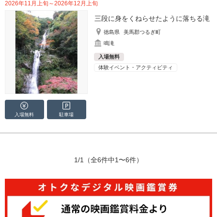
2026年11月上旬～2026年12月上旬
三段に身をくねらせたように落ちる滝
徳島県
美馬郡つるぎ町
鳴滝
入場無料
体験イベント・アクティビティ
入場無料
駐車場
1/1
（全6件中1〜6件）