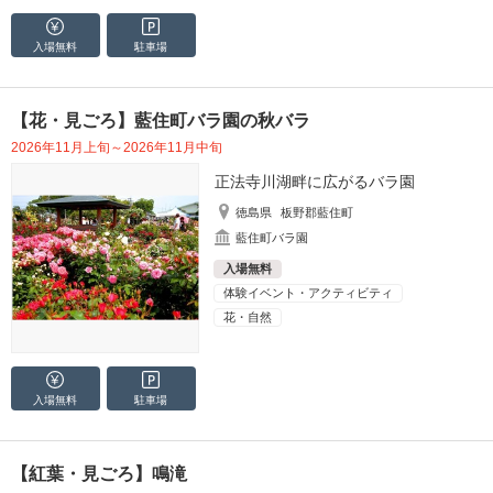
入場無料
駐車場
【花・見ごろ】藍住町バラ園の秋バラ
2026年11月上旬～2026年11月中旬
正法寺川湖畔に広がるバラ園
徳島県
板野郡藍住町
藍住町バラ園
入場無料
体験イベント・アクティビティ
花・自然
入場無料
駐車場
【紅葉・見ごろ】鳴滝