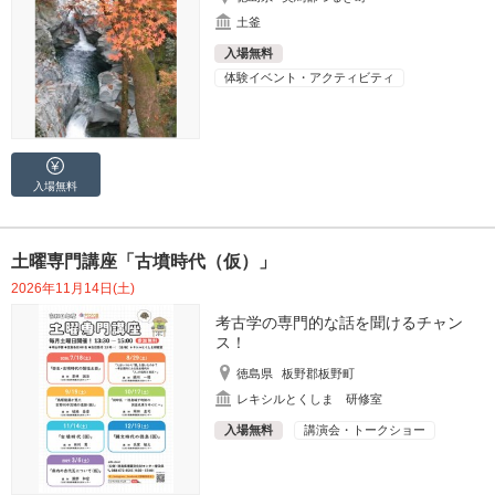
土釜
入場無料
体験イベント・アクティビティ
入場無料
土曜専門講座「古墳時代（仮）」
2026年11月14日(土)
考古学の専門的な話を聞けるチャン
ス！
徳島県
板野郡板野町
レキシルとくしま 研修室
入場無料
講演会・トークショー