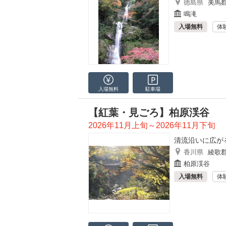
徳島県
美馬
鳴滝
入場無料
体
入場無料
駐車場
【紅葉・見ごろ】柏原渓谷
2026年11月上旬～2026年11月下旬
清流沿いに広が
香川県
綾歌
柏原渓谷
入場無料
体