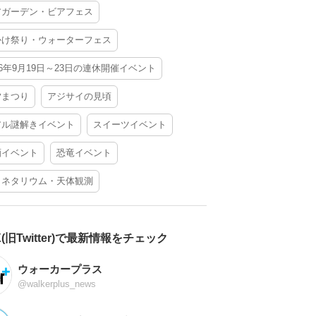
アガーデン・ビアフェス
かけ祭り・ウォーターフェス
26年9月19日～23日の連休開催イベント
夕まつり
アジサイの見頃
アル謎解きイベント
スイーツイベント
酒イベント
恐竜イベント
ラネタリウム・天体観測
X(旧Twitter)で最新情報をチェック
ウォーカープラス
@walkerplus_news