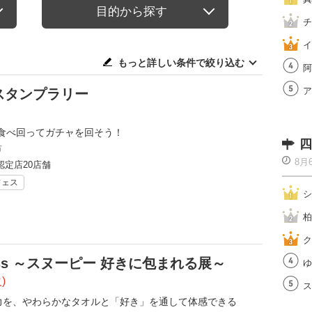
目的から探す
チ
イ
もっと詳しい条件で絞り込む
阿
ア
スタンプラリー
食べ回ってガチャを回そう！
四
市
8月
認定店20店舗
フェス
シ
柏
ク
piness ～スヌーピー 好きに包まれる展～
ゆ
)
ス
の魅力を、やわらかなタオルと「好き」を通して体感できる