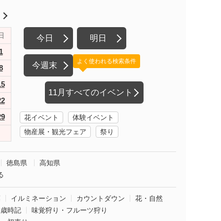
月
日
今日
明日
1
よく使われる検索条件
今週末
8
15
11月すべてのイベント
22
29
花イベント
体験イベント
物産展・観光フェア
祭り
徳島県
高知県
る
葉
イルミネーション
カウントダウン
花・自然
・歳時記
味覚狩り・フルーツ狩り