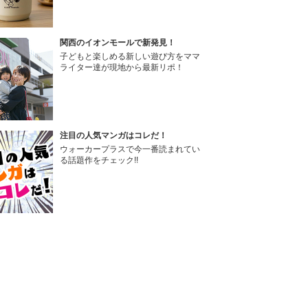
関西のイオンモールで新発見！
子どもと楽しめる新しい遊び方をママ
ライター達が現地から最新リポ！
注目の人気マンガはコレだ！
ウォーカープラスで今一番読まれてい
る話題作をチェック!!