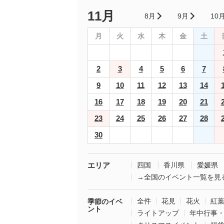
11月
8月
9月
10
月
火
水
木
金
土
2
3
4
5
6
7
9
10
11
12
13
14
16
17
18
19
20
21
23
24
25
26
27
28
30
エリア
四国
香川県
愛媛県
→全国のイベント一覧を見
全件
花見
花火
紅
季節のイベ
ント
ライトアップ
年中行事