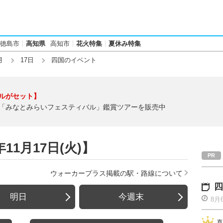
徳島市
高知県
高知市
花火特集
夏休み特集
月
17日
四国のイベント
ルがセット】
「みなとみらいフェスティバル」鑑賞ツアーを販売中
11月17日(火)】
ウォーカープラス掲載の駅・路線について
四
明日
今週末
8月
真