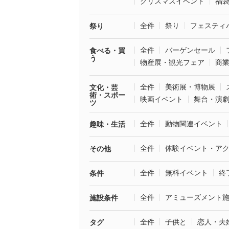
クリスマスイベント
福
全件
祭り
フェスティ
祭り
全件
バーゲンセール
食べる・買
う
物産展・観光フェア
商
全件
美術展・博物展
文化・芸
術・スポー
映画イベント
舞台・演
ツ
全件
動物関連イベント
趣味・生活
全件
体験イベント・ア
その他
全件
無料イベント
終
条件
全件
アミューズメント
施設条件
全件
子供と
恋人・夫
タグ