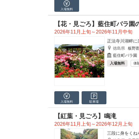
入場無料
【花・見ごろ】藍住町バラ園
2026年11月上旬～2026年11月中旬
正法寺川湖畔に
徳島県
板野
藍住町バラ園
入場無料
体
入場無料
駐車場
【紅葉・見ごろ】鳴滝
2026年11月上旬～2026年12月上旬
三段に身をくね