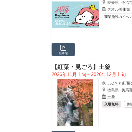
愛媛県
今治
タオル美術館
商業施設のイベ
駐車場
【紅葉・見ごろ】土釜
2026年11月上旬～2026年12月上旬
水しぶきと紅葉
徳島県
美馬
土釜
入場無料
体