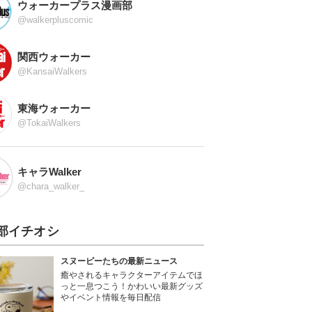
ウォーカープラス漫画部
@walkerpluscomic
関西ウォーカー
@KansaiWalkers
東海ウォーカー
@TokaiWalkers
キャラWalker
@chara_walker_
部イチオシ
スヌーピーたちの最新ニュース
癒やされるキャラクターアイテムでほ
っと一息つこう！かわいい最新グッズ
やイベント情報を毎日配信