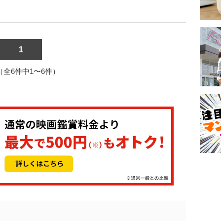
1
1（全6件中1〜6件）