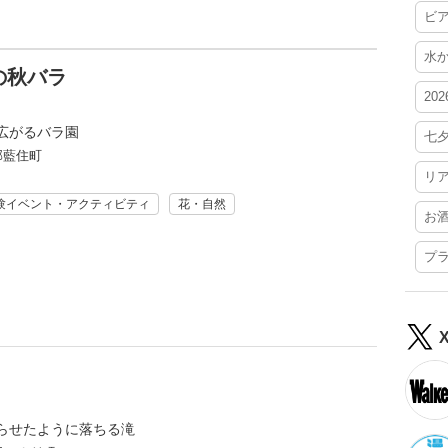
ビ
水
の秋バラ
20
広がるバラ園
七
郡藍住町
リ
験イベント・アクティビティ
花・自然
お
プ
らせたように落ちる滝