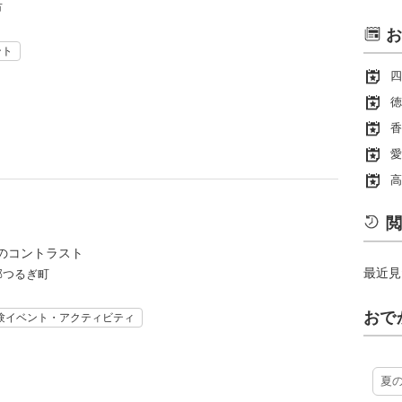
市
お
ント
四
徳
香
愛
高
閲
のコントラスト
最近見
郡つるぎ町
おで
験イベント・アクティビティ
夏