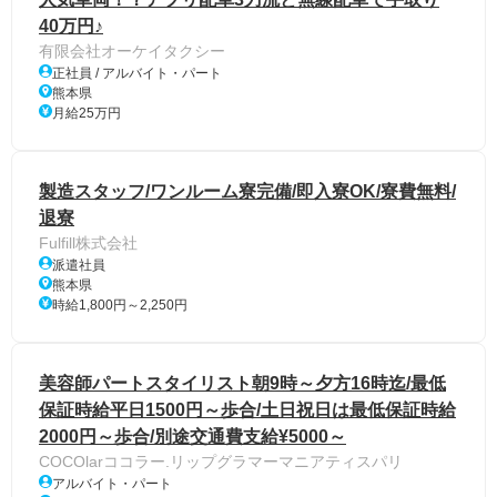
40万円♪
有限会社オーケイタクシー
正社員 / アルバイト・パート
熊本県
月給25万円
製造スタッフ/ワンルーム寮完備/即入寮OK/寮費無料/
退寮
Fulfill株式会社
派遣社員
熊本県
時給1,800円～2,250円
美容師パートスタイリスト朝9時～夕方16時迄/最低
保証時給平日1500円～歩合/土日祝日は最低保証時給
2000円～歩合/別途交通費支給¥5000～
COCOlarココラー.リップグラマーマニアティスパリ
アルバイト・パート