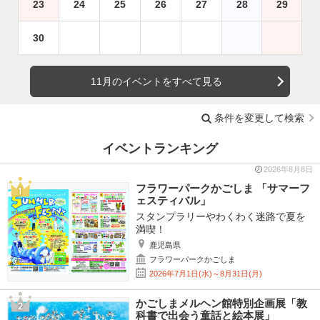
23
24
25
26
27
28
29
30
11月のイベントをすべて見る
条件を変更して検索
イベントランキング
2026年8月8日
フラワーパークかごしま 「サマーフ
ェスティバル」
スタンプラリーやわくわく迷路で夏を
満喫！
鹿児島県
フラワーパークかごしま
2026年7月1日(水)～8月31日(月)
かごしまメルヘン館特別企画展「教
科書で出会う童話と絵本展」