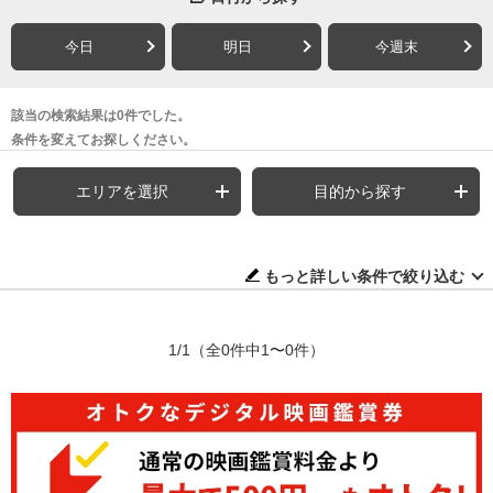
今日
明日
今週末
該当の検索結果は0件でした。
条件を変えてお探しください。
エリアを選択
目的から探す
もっと詳しい条件で絞り込む
1/1
（全0件中1〜0件）