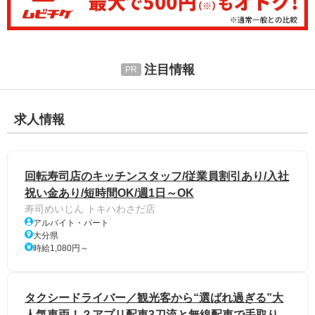
注目情報
求人情報
回転寿司店のキッチンスタッフ/従業員割引あり/入社
祝い金あり/短時間OK/週1日～OK
寿司めいじん トキハわさだ店
アルバイト・パート
大分県
時給1,080円～
タクシードライバー／観光客から“選ばれ過ぎる”大
人気車両！？アプリ配車3刀流と無線配車で手取り