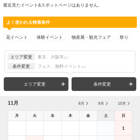
最近見たイベント&スポットページはありません。
よく使われる検索条件
花イベント
体験イベント
物産展・観光フェア
祭り
エリア変更
東京、大阪市
など
条件変更
フェス、無料イベント
など
エリア変更
条件変更
11月
8月
9月
10月
月
火
水
木
金
土
日
1