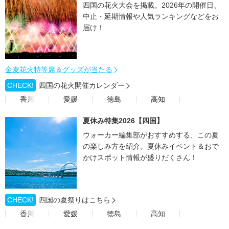
四国の花火大会を掲載。2026年の開催日、
中止・延期情報や人気ランキングなどをお
届け！
金麦花火特等席＆グッズが当たる
CHECK!
四国の花火開催カレンダー
香川
愛媛
徳島
高知
夏休み特集2026【四国】
ウォーカー編集部がおすすめする、この夏
の楽しみ方を紹介。夏休みイベント＆おで
かけスポット情報が盛りだくさん！
CHECK!
四国の夏祭りはこちら
香川
愛媛
徳島
高知