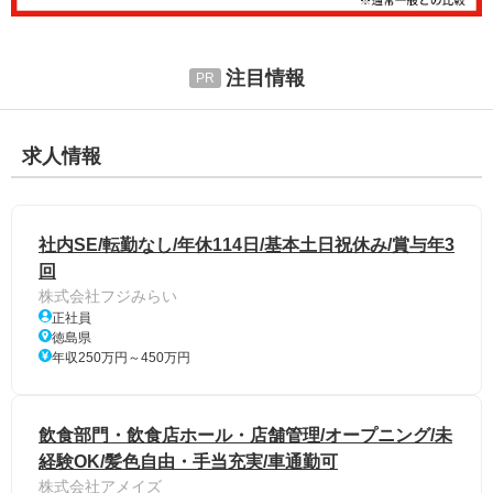
注目情報
求人情報
社内SE/転勤なし/年休114日/基本土日祝休み/賞与年3
回
株式会社フジみらい
正社員
徳島県
年収250万円～450万円
飲食部門・飲食店ホール・店舗管理/オープニング/未
経験OK/髪色自由・手当充実/車通勤可
株式会社アメイズ