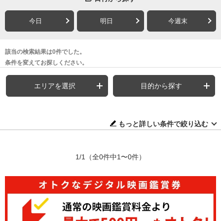
今日
明日
今週末
該当の検索結果は0件でした。
条件を変えてお探しください。
エリアを選択
目的から探す
もっと詳しい条件で絞り込む
1/1
（全0件中1〜0件）