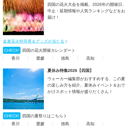
四国の花火大会を掲載。2026年の開催日、
中止・延期情報や人気ランキングなどをお
届け！
金麦花火特等席＆グッズが当たる
CHECK!
四国の花火開催カレンダー
香川
愛媛
徳島
高知
夏休み特集2026【四国】
ウォーカー編集部がおすすめする、この夏
の楽しみ方を紹介。夏休みイベント＆おで
かけスポット情報が盛りだくさん！
CHECK!
四国の夏祭りはこちら
香川
愛媛
徳島
高知