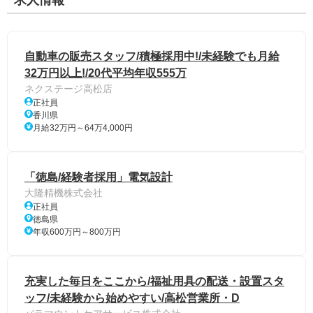
求人情報
自動車の販売スタッフ/積極採用中!/未経験でも月給
32万円以上!/20代平均年収555万
ネクステージ高松店
正社員
香川県
月給32万円～64万4,000円
「徳島/経験者採用」電気設計
大隆精機株式会社
正社員
徳島県
年収600万円～800万円
充実した毎日をここから/福祉用具の配送・設置スタ
ッフ/未経験から始めやすい/高松営業所・D