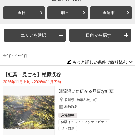
今日
明日
今週末
エリアを選択
目的から探す
全1件中1〜1件
もっと詳しい条件で絞り込む
【紅葉・見ごろ】柏原渓谷
2026年11月上旬～2026年11月下旬
清流沿いに広がる見事な紅葉
香川県
綾歌郡綾川町
柏原渓谷
入場無料
体験イベント・アクティビティ
花・自然