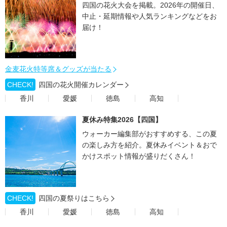
四国の花火大会を掲載。2026年の開催日、
中止・延期情報や人気ランキングなどをお
届け！
金麦花火特等席＆グッズが当たる
CHECK!
四国の花火開催カレンダー
香川
愛媛
徳島
高知
夏休み特集2026【四国】
ウォーカー編集部がおすすめする、この夏
の楽しみ方を紹介。夏休みイベント＆おで
かけスポット情報が盛りだくさん！
CHECK!
四国の夏祭りはこちら
香川
愛媛
徳島
高知