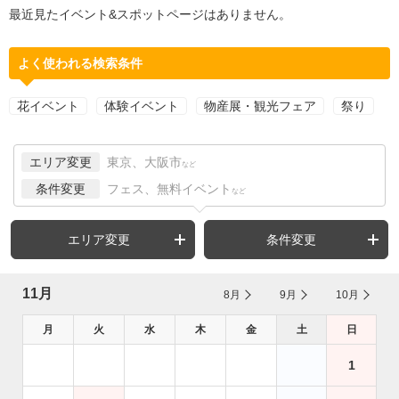
最近見たイベント&スポットページはありません。
よく使われる検索条件
花イベント
体験イベント
物産展・観光フェア
祭り
エリア変更
東京、大阪市
など
条件変更
フェス、無料イベント
など
エリア変更
条件変更
11月
8月
9月
10月
月
火
水
木
金
土
日
1