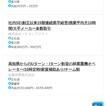
香川県
月給20万円～23万円
社内SE/創立以来19期連続黒字経営/残業平均月10時
間/大手メーカー多数取引
株式会社ツチヨシアクティ
正社員
香川県
年収300万円～500万円
高知県からのUターン・Iターン歓迎の林業重機オペ
レーター/16時定時/家賃補助あり/チーム制
近藤産業株式会社
正社員
愛媛県
月給25万3,400円～34万6,400円