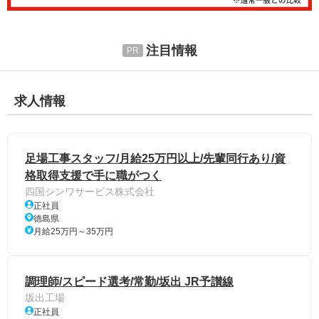
注目情報
求人情報
足場工事スタッフ/月給25万円以上/先輩同行あり/資
格取得支援で手に職がつく
四国シンワサービス株式会社
正社員
徳島県
月給25万円～35万円
調理師/スピード選考/常勤/坂出 JR予讃線
坂出工場
正社員