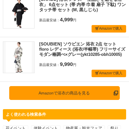
衣」 6点セット (帯 内帯 巾着 扇子 下駄) ワン
タッチ帯 セット (M, 黒しじら)
4,999
新品最安値：
円
Amazonで購入
[SOUBIEN] ソウビエン 浴衣 2点 セット
floro レディース (浴衣/半幅帯) フリーサイズ
モダン椿調べ×グレー(ykt10285-obh10005)
9,990
新品最安値：
円
Amazonで購入
Amazonで浴衣の商品を見る
よく使われる検索条件
花イベント
体験イベント
物産展・観光フェア
祭り