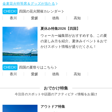
金麦花火特等席＆グッズが当たる
CHECK!
四国の花火開催カレンダー
香川
愛媛
徳島
高知
夏休み特集2026【四国】
ウォーカー編集部がおすすめする、この夏
の楽しみ方を紹介。夏休みイベント＆おで
かけスポット情報が盛りだくさん！
CHECK!
四国の夏祭りはこちら
香川
愛媛
徳島
高知
おでかけ特集
今注目のスポットや話題のアクティビティ情報をお届け
アウトドア特集