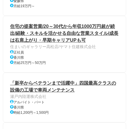
愛媛県
月給19万円～
住宅の提案営業/20～30代から年収1000万円超が続
出/経験・スキルを活かせる自由な営業スタイル/成長
は右肩上がり・早期キャリアUPも可
住まいのギャラリー高松店/ヤマト住建株式会社
正社員
香川県
月給25万円～50万円
「新卒からベテランまで活躍中」四国最高クラスの
設備の工場で車両メンテナンス
瀬戸内陸運株式会社
アルバイト・パート
香川県
時給1,200円～1,500円