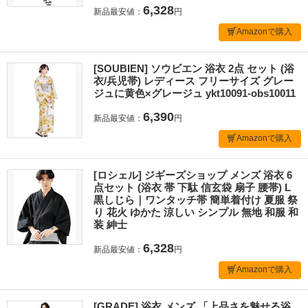
6,328
新品最安値：
円
Amazonで購入
[SOUBIEN] ソウビエン 浴衣 2点 セット (浴
衣/兵児帯) レディース フリーサイズ グレー
ジュに黄色×グレージュ ykt10091-obs10011
6,390
新品最安値：
円
Amazonで購入
[ロシェル] ジギーズショップ メンズ 浴衣 6
点セット (浴衣 帯 下駄 信玄袋 扇子 腰帯) L
黒しじら｜ワンタッチ帯 簡単着付け 夏服 祭
り 花火 ゆかた 涼しい シンプル 無地 和服 和
装 紳士
6,328
新品最安値：
円
Amazonで購入
[GRADE] 浴衣 メンズ 「上品さを魅せる浴