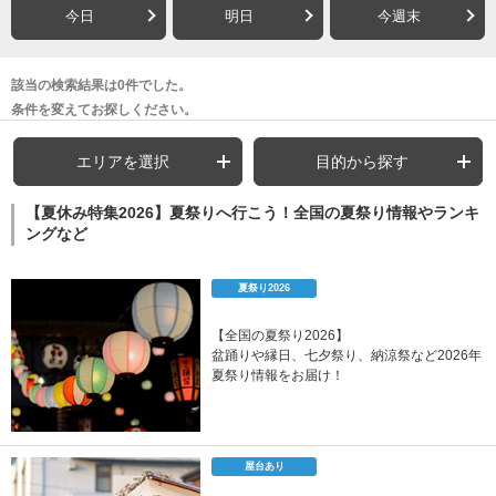
今日
明日
今週末
該当の検索結果は0件でした。
条件を変えてお探しください。
エリアを選択
目的から探す
【夏休み特集2026】夏祭りへ行こう！全国の夏祭り情報やランキ
ングなど
夏祭り2026
【全国の夏祭り2026】
盆踊りや縁日、七夕祭り、納涼祭など2026年
夏祭り情報をお届け！
屋台あり