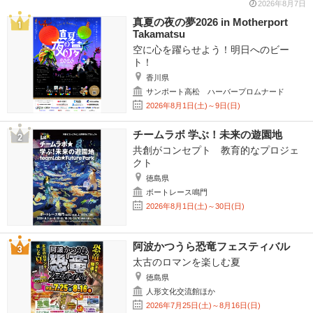
2026年8月7日
真夏の夜の夢2026 in Motherport
Takamatsu
空に心を躍らせよう！明日へのビー
ト！
香川県
サンポート高松 ハーバープロムナード
2026年8月1日(土)～9日(日)
チームラボ 学ぶ！未来の遊園地
共創がコンセプト 教育的なプロジェ
クト
徳島県
ボートレース鳴門
2026年8月1日(土)～30日(日)
阿波かつうら恐竜フェスティバル
太古のロマンを楽しむ夏
徳島県
人形文化交流館ほか
2026年7月25日(土)～8月16日(日)