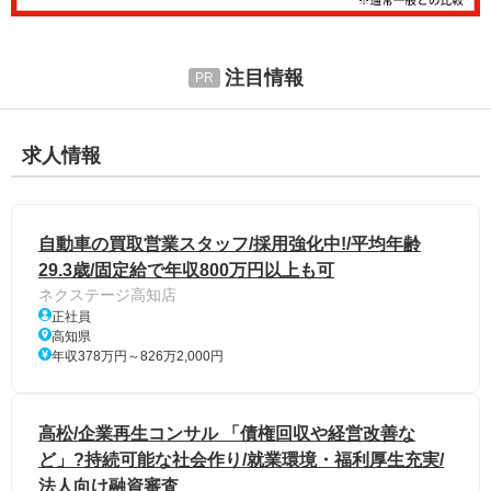
注目情報
求人情報
自動車の買取営業スタッフ/採用強化中!/平均年齢
29.3歳/固定給で年収800万円以上も可
ネクステージ高知店
正社員
高知県
年収378万円～826万2,000円
高松/企業再生コンサル 「債権回収や経営改善な
ど」?持続可能な社会作り/就業環境・福利厚生充実/
法人向け融資審査