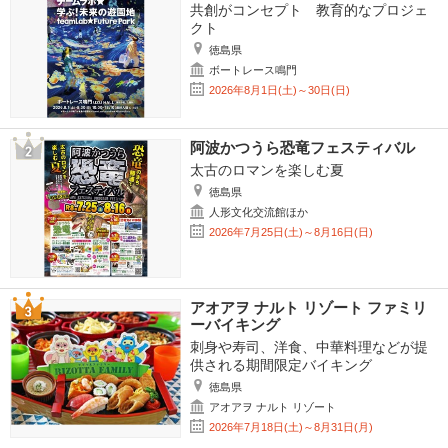
共創がコンセプト 教育的なプロジェ
クト
徳島県
ボートレース鳴門
2026年8月1日(土)～30日(日)
阿波かつうら恐竜フェスティバル
太古のロマンを楽しむ夏
徳島県
人形文化交流館ほか
2026年7月25日(土)～8月16日(日)
アオアヲ ナルト リゾート ファミリ
ーバイキング
刺身や寿司、洋食、中華料理などが提
供される期間限定バイキング
徳島県
アオアヲ ナルト リゾート
2026年7月18日(土)～8月31日(月)