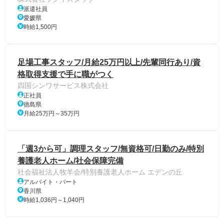
派遣社員
愛媛県
時給1,500円
足場工事スタッフ/月給25万円以上/先輩同行あり/資
格取得支援で手に職がつく
四国シンワサービス株式会社
正社員
徳島県
月給25万円～35万円
「週3から可」調理スタッフ/無資格可/日勤のみ/特別
養護老人ホーム/社会保障完備
社会福祉法人牧羊会/特別養護老人ホーム エデンの丘
アルバイト・パート
香川県
時給1,036円～1,040円