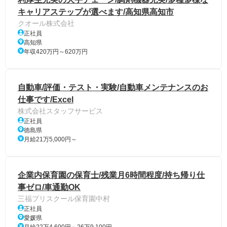
キャリアステップが選べます/高知県高知市
クオール株式会社
正社員
高知県
年収420万円～620万円
自動車/評価・テスト・実験/自動車メンテナンスのお
仕事です/Excel
株式会社スタッフサービス
正社員
徳島県
月給21万5,000円～
企業内保育園の保育士/残業月6時間程度/持ち帰り仕
事ゼロ/車通勤OK
三福プリスクール保育園中村
正社員
愛媛県
月給22万4,600円～26万9,100円