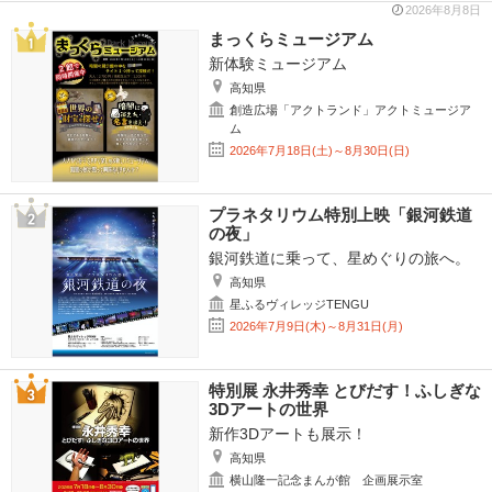
2026年8月8日
まっくらミュージアム
新体験ミュージアム
高知県
創造広場「アクトランド」アクトミュージア
ム
2026年7月18日(土)～8月30日(日)
プラネタリウム特別上映「銀河鉄道
の夜」
銀河鉄道に乗って、星めぐりの旅へ。
高知県
星ふるヴィレッジTENGU
2026年7月9日(木)～8月31日(月)
特別展 永井秀幸 とびだす！ふしぎな
3Dアートの世界
新作3Dアートも展示！
高知県
横山隆一記念まんが館 企画展示室