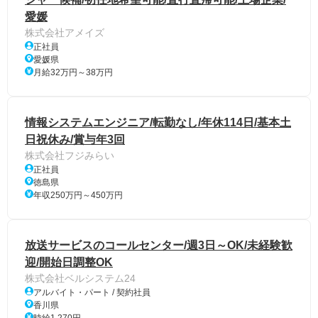
愛媛
株式会社アメイズ
正社員
愛媛県
月給32万円～38万円
情報システムエンジニア/転勤なし/年休114日/基本土
日祝休み/賞与年3回
株式会社フジみらい
正社員
徳島県
年収250万円～450万円
放送サービスのコールセンター/週3日～OK/未経験歓
迎/開始日調整OK
株式会社ベルシステム24
アルバイト・パート / 契約社員
香川県
時給1,270円