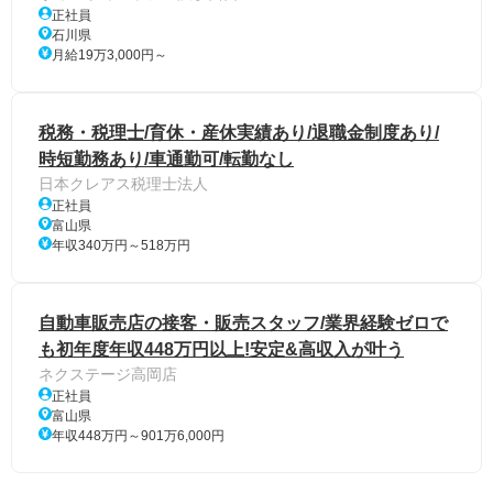
正社員
石川県
月給19万3,000円～
税務・税理士/育休・産休実績あり/退職金制度あり/
時短勤務あり/車通勤可/転勤なし
日本クレアス税理士法人
正社員
富山県
年収340万円～518万円
自動車販売店の接客・販売スタッフ/業界経験ゼロで
も初年度年収448万円以上!安定&高収入が叶う
ネクステージ高岡店
正社員
富山県
年収448万円～901万6,000円