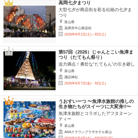
高岡七夕まつり
大型七夕が商店街を彩る伝統の七夕ま
つり
富山県
高岡市中心商店街
2026年8月1日(土)～8日(土)
第57回（2026）じゃんとこい魚津ま
つり（たてもん祭り）
迫力満点！勇壮な“たてもん”の引き廻し
富山県
諏訪神社
2026年8月7日(金)・8日(土)
うおすいーつ 〜魚津水族館の推しの
生き物たちがスイーツに大変身!!〜
魚津水族館とコラボしたアフタヌーン
ティー
富山県
ANAクラウンプラザホテル富山
2026年7月4日(土)～8月30日(日)