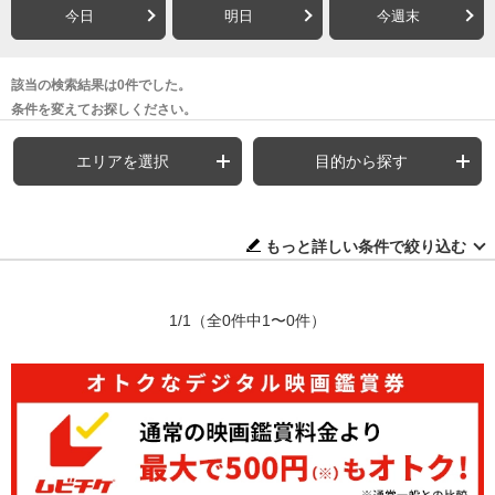
今日
明日
今週末
該当の検索結果は0件でした。
条件を変えてお探しください。
エリアを選択
目的から探す
もっと詳しい条件で絞り込む
1/1
（全0件中1〜0件）