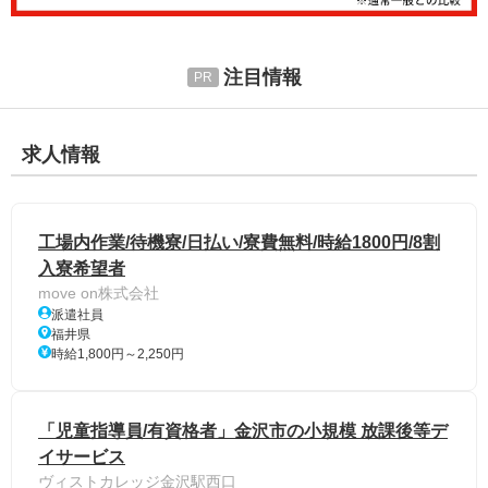
注目情報
求人情報
工場内作業/待機寮/日払い/寮費無料/時給1800円/8割
入寮希望者
move on株式会社
派遣社員
福井県
時給1,800円～2,250円
「児童指導員/有資格者」金沢市の小規模 放課後等デ
イサービス
ヴィストカレッジ金沢駅西口