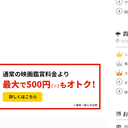
ア
阿
四
8月
シ
有
ス
オ
休
お
四