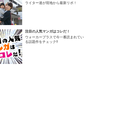
ライター達が現地から最新リポ！
注目の人気マンガはコレだ！
ウォーカープラスで今一番読まれてい
る話題作をチェック!!