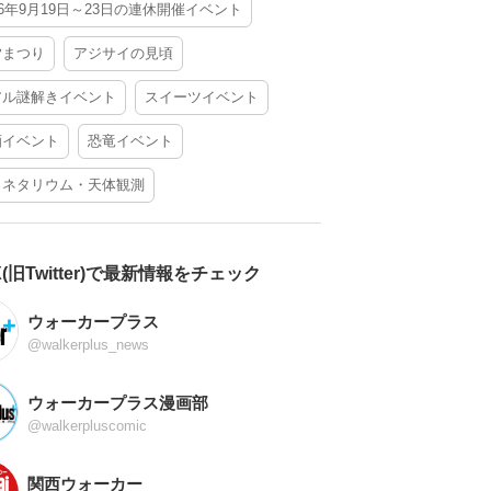
26年9月19日～23日の連休開催イベント
夕まつり
アジサイの見頃
アル謎解きイベント
スイーツイベント
酒イベント
恐竜イベント
ラネタリウム・天体観測
X(旧Twitter)で最新情報をチェック
ウォーカープラス
@walkerplus_news
ウォーカープラス漫画部
@walkerpluscomic
関西ウォーカー