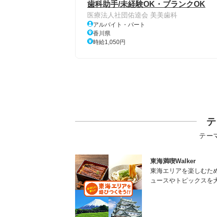
歯科助手/未経験OK・ブランクOK
医療法人社団佑逵会 美美歯科
アルバイト・パート
香川県
時給1,050円
テ
テー
東海満喫Walker
東海エリアを楽しむた
ュースやトピックスを