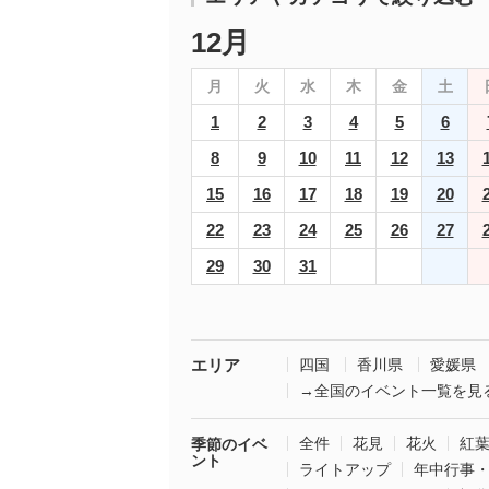
12月
月
火
水
木
金
土
1
2
3
4
5
6
8
9
10
11
12
13
15
16
17
18
19
20
22
23
24
25
26
27
29
30
31
エリア
四国
香川県
愛媛県
→全国のイベント一覧を見
全件
花見
花火
紅
季節のイベ
ント
ライトアップ
年中行事