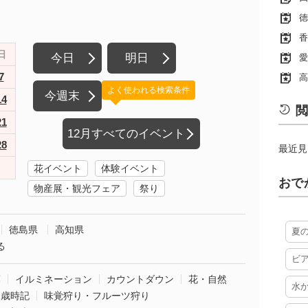
徳
香
日
今日
明日
愛
7
高
よく使われる検索条件
今週末
14
閲
21
12月すべてのイベント
28
最近見
花イベント
体験イベント
おで
物産展・観光フェア
祭り
徳島県
高知県
夏
る
ビ
葉
イルミネーション
カウントダウン
花・自然
水
・歳時記
味覚狩り・フルーツ狩り