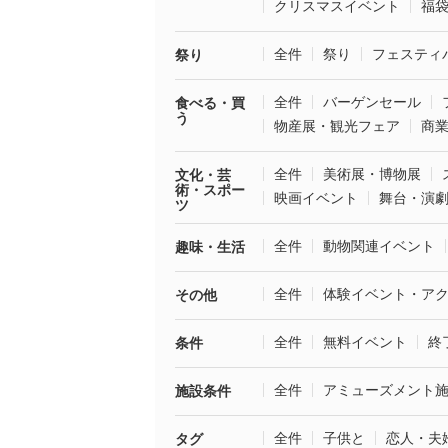
クリスマスイベント
福
全件
祭り
フェスティ
祭り
全件
バーゲンセール
食べる・買
う
物産展・観光フェア
商
全件
美術展・博物展
文化・芸
術・スポー
映画イベント
舞台・演
ツ
全件
動物関連イベント
趣味・生活
全件
体験イベント・ア
その他
全件
無料イベント
終
条件
全件
アミューズメント
施設条件
全件
子供と
恋人・夫
タグ