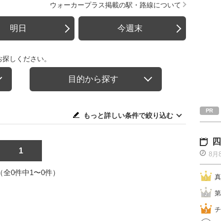
ウォーカープラス掲載の駅・路線について
明日
今週末
お探しください。
目的から探す
もっと詳しい条件で絞り込む
四
1
8月
1（全0件中1〜0件）
真
第
チ