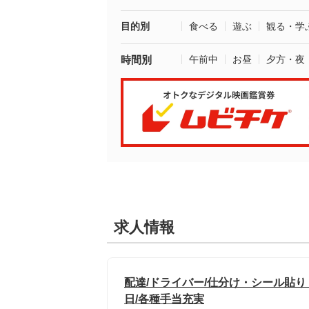
目的別
食べる
遊ぶ
観る・学
時間別
午前中
お昼
夕方・夜
求人情報
配達/ドライバー/仕分け・シール貼り
日/各種手当充実