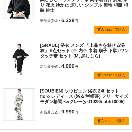
り 花火 ゆかた 涼しい シンプル 無地 和服 和
装 紳士
6,328
新品最安値：
円
Amazonで購入
[GRADE] 浴衣 メンズ 「上品さを魅せる浴
衣」 6点セット (帯 内帯 巾着 扇子 下駄) ワン
タッチ帯 セット (M, 黒しじら)
4,999
新品最安値：
円
Amazonで購入
[SOUBIEN] ソウビエン 浴衣 2点 セット
floro レディース (浴衣/半幅帯) フリーサイズ
モダン椿調べ×グレー(ykt10285-obh10005)
9,990
新品最安値：
円
Amazonで購入