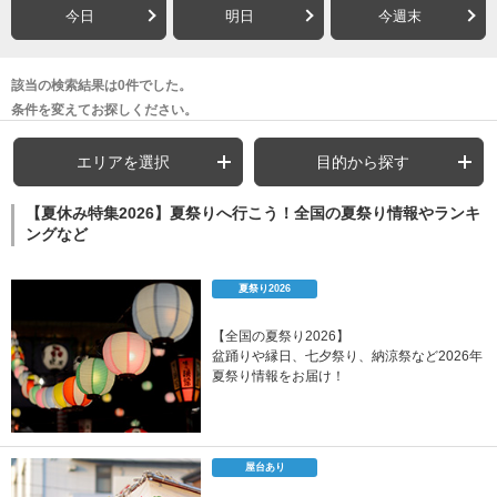
今日
明日
今週末
該当の検索結果は0件でした。
条件を変えてお探しください。
エリアを選択
目的から探す
【夏休み特集2026】夏祭りへ行こう！全国の夏祭り情報やランキ
ングなど
夏祭り2026
【全国の夏祭り2026】
盆踊りや縁日、七夕祭り、納涼祭など2026年
夏祭り情報をお届け！
屋台あり