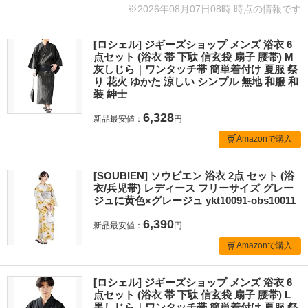
※2026年08月07日08時 時点の情報です
[ロシェル] ジギーズショップ メンズ 浴衣 6
点セット (浴衣 帯 下駄 信玄袋 扇子 腰帯) M
灰しじら｜ワンタッチ帯 簡単着付け 夏服 祭
り 花火 ゆかた 涼しい シンプル 無地 和服 和
装 紳士
6,328
新品最安値：
円
Amazonで購入
[SOUBIEN] ソウビエン 浴衣 2点 セット (浴
衣/兵児帯) レディース フリーサイズ グレー
ジュに黄色×グレージュ ykt10091-obs10011
6,390
新品最安値：
円
Amazonで購入
[ロシェル] ジギーズショップ メンズ 浴衣 6
点セット (浴衣 帯 下駄 信玄袋 扇子 腰帯) L
黒しじら｜ワンタッチ帯 簡単着付け 夏服 祭