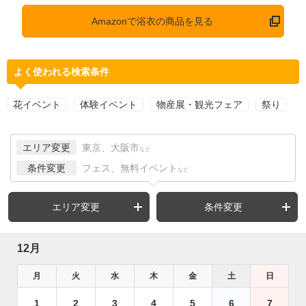
Amazonで浴衣の商品を見る
よく使われる検索条件
花イベント
体験イベント
物産展・観光フェア
祭り
エリア変更
東京、大阪市
など
条件変更
フェス、無料イベント
など
エリア変更
条件変更
12月
月
火
水
木
金
土
日
1
2
3
4
5
6
7