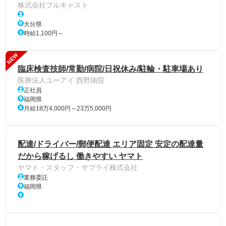
株式会社フルキャスト
大分県
時給1,100円～
NEW
臨床検査技師/常勤/病院/日祝休み/駐輪・駐車場あり
医療法人ユーアイ 西野病院
正社員
福岡県
月給18万4,000円～23万5,000円
配達/ドライバー/郵便配達 エリア固定 安定の配達量
だから稼げるし 働きやすい ヤマト
ヤマト・スタッフ・サプライ株式会社
業務委託
福岡県