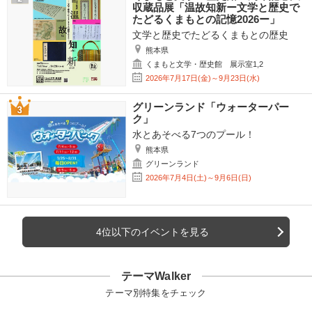
収蔵品展「温故知新ー文学と歴史で
たどるくまもとの記憶2026ー」
文学と歴史でたどるくまもとの歴史
熊本県
くまもと文学・歴史館 展示室1,2
2026年7月17日(金)～9月23日(水)
グリーンランド「ウォーターパー
ク」
水とあそべる7つのプール！
熊本県
グリーンランド
2026年7月4日(土)～9月6日(日)
4位以下のイベントを見る
テーマWalker
テーマ別特集をチェック