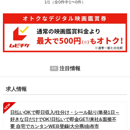
1/1
（全0件中1〜0件）
注目情報
求人情報
NEW
日払いOKで即日収入/仕分け・シール貼り/単発1日～
好きな日だけでOK!日払いで即金GET/来社&面接不
要 自宅でカンタンWEB登録/大分県/由布市