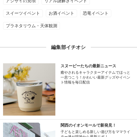
アジサイの見頃
リアル謎解きイベント
スイーツイベント
お酒イベント
恐竜イベント
プラネタリウム・天体観測
編集部イチオシ
スヌーピーたちの最新ニュース
癒やされるキャラクターアイテムでほっと
一息つこう！かわいい最新グッズやイベン
ト情報を毎日配信
関西のイオンモールで新発見！
子どもと楽しめる新しい遊び方をママライ
ター達が現地から最新リポ！