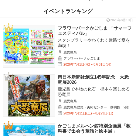
イベントランキング
2026年8月10日
フラワーパークかごしま 「サマーフ
ェスティバル」
スタンプラリーやわくわく迷路で夏を
満喫！
鹿児島県
フラワーパークかごしま
2026年7月1日(水)～8月31日(月)
南日本新聞社創立145年記念 大恐
竜展2026
鹿児島で本物の化石・標本を楽しめる
恐竜展
鹿児島県
鹿児島県歴史・美術センター 黎明館 2階
2026年7月11日(土)～8月23日(日)
かごしまメルヘン館特別企画展「教
科書で出会う童話と絵本展」