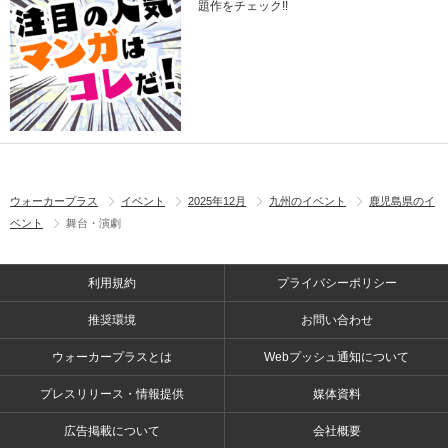
題作をチェック!!
ウォーカープラス
イベント
2025年12月
九州のイベント
鹿児島県のイ
ベント
舞台・演劇
利用規約
プライバシーポリシー
推奨環境
お問い合わせ
ウォーカープラスとは
Webプッシュ通知について
プレスリリース・情報提供
媒体資料
広告掲載について
会社概要