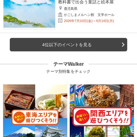
教科書で出会う童話と絵本展
鹿児島県
かごしまメルヘン館 文学ホール
2026年7月10日(金)～9月14日(月)
4位以下のイベントを見る
テーマWalker
テーマ別特集をチェック