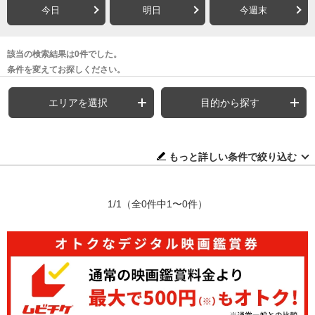
今日
明日
今週末
該当の検索結果は0件でした。
条件を変えてお探しください。
エリアを選択
目的から探す
もっと詳しい条件で絞り込む
1/1
（全0件中1〜0件）