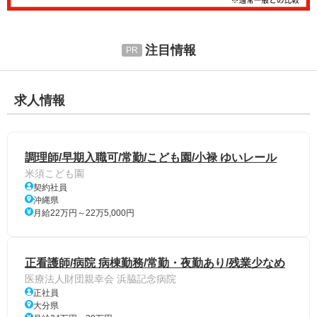
注目情報
求人情報
調理師/早期入職可/常勤/こども園/小禄 ゆいレール
米須こども園
契約社員
沖縄県
月給22万円～22万5,000円
正看護師/病院 病棟勤務/常勤・夜勤あり/残業少なめ
医療法人財団親幸会 浜脇記念病院
正社員
大分県