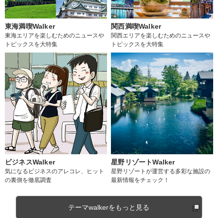
東海満喫Walker
関西満喫Walker
東海エリアを楽しむためのニュースや
関西エリアを楽しむためのニュースや
トピックスを大特集
トピックスを大特集
ビジネスWalker
星野リゾートWalker
気になるビジネスのアレコレ、ヒット
星野リゾートが運営する多彩な施設の
の裏側を徹底調査
最新情報をチェック！
テーマwalkerをもっと見る