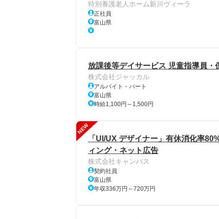
特別養護老人ホーム新川ヴィーラ
正社員
富山県
放課後等デイサービス 児童指導員・
株式会社ジャッカル
アルバイト・パート
富山県
時給1,100円～1,500円
NEW
「UI/UX デザイナー」有休消化率80
ィング・ネット広告
株式会社キャンバス
契約社員
富山県
年収336万円～720万円