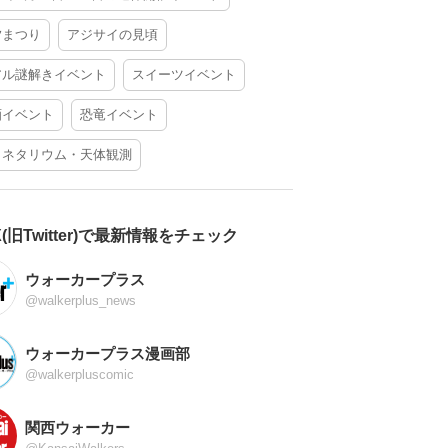
夕まつり
アジサイの見頃
アル謎解きイベント
スイーツイベント
酒イベント
恐竜イベント
ラネタリウム・天体観測
X(旧Twitter)で最新情報をチェック
ウォーカープラス
@walkerplus_news
ウォーカープラス漫画部
@walkerpluscomic
関西ウォーカー