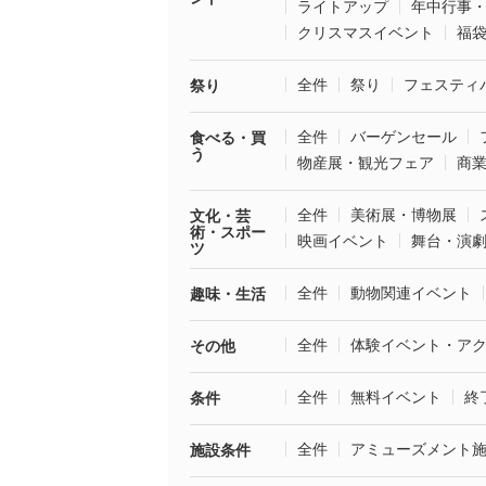
ライトアップ
年中行事
クリスマスイベント
福
全件
祭り
フェスティ
祭り
全件
バーゲンセール
食べる・買
う
物産展・観光フェア
商
全件
美術展・博物展
文化・芸
術・スポー
映画イベント
舞台・演
ツ
全件
動物関連イベント
趣味・生活
全件
体験イベント・ア
その他
全件
無料イベント
終
条件
全件
アミューズメント
施設条件