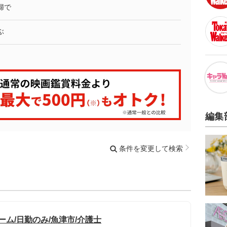
婦で
ぶ
編集
条件を変更して検索
ーム/日勤のみ/魚津市/介護士