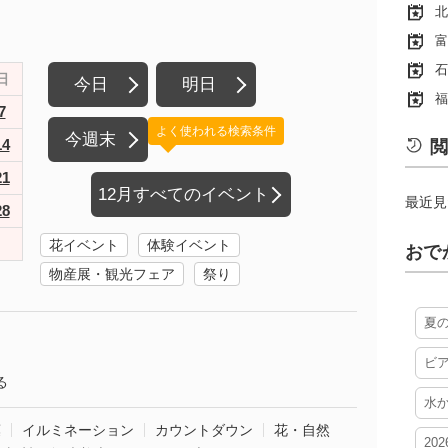
北
富
石
日
今日
明日
福
7
よく使われる検索条件
今週末
14
閲
21
12月すべてのイベント
最近見
28
花イベント
体験イベント
おで
物産展・観光フェア
祭り
夏
ビ
る
水
葉
イルミネーション
カウントダウン
花・自然
20