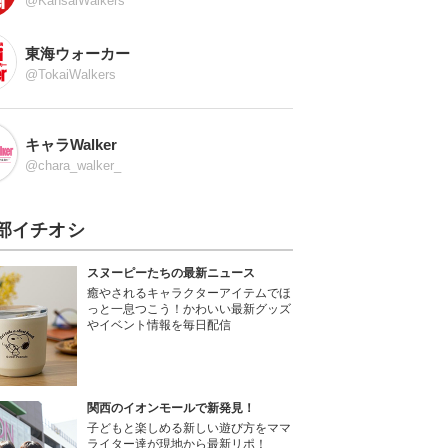
@KansaiWalkers
東海ウォーカー
@TokaiWalkers
キャラWalker
@chara_walker_
部イチオシ
スヌーピーたちの最新ニュース
癒やされるキャラクターアイテムでほ
っと一息つこう！かわいい最新グッズ
やイベント情報を毎日配信
関西のイオンモールで新発見！
子どもと楽しめる新しい遊び方をママ
ライター達が現地から最新リポ！