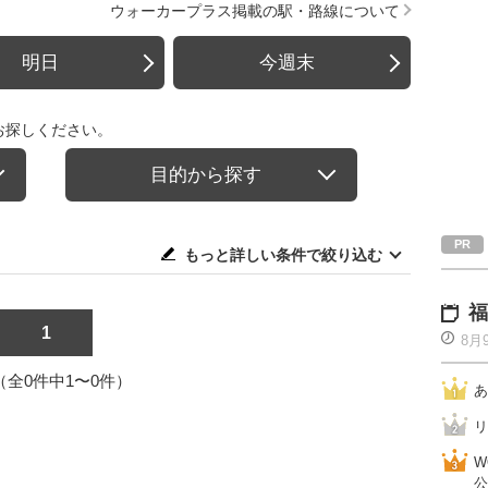
ウォーカープラス掲載の駅・路線について
明日
今週末
お探しください。
目的から探す
もっと詳しい条件で絞り込む
福
1
8月
1（全0件中1〜0件）
あ
リ
W
公