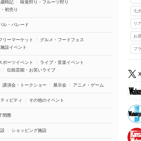
・歳時記
味覚狩り・フルーツ狩り
袋・初売り
七
リ
バル・パレード
お
フリーマーケット
グルメ・フードフェス
業施設イベント
プ
スポーツイベント
ライブ・音楽イベント
劇
伝統芸能・お笑いライブ
講演会・トークショー
展示会
アニメ・ゲーム
クティビティ
その他のイベント
了間際
施設
ショッピング施設