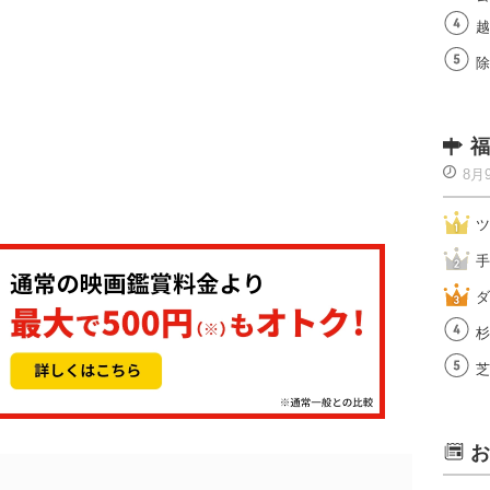
越
除
福
8月
ツ
手
ダ
杉
芝
お