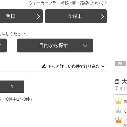
ウォーカープラス掲載の駅・路線について
明日
今週末
お探しください。
目的から探す
もっと詳しい条件で絞り込む
大
1
8月
1（全0件中1〜0件）
第
く
ソ
2