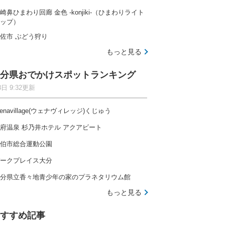
崎鼻ひまわり回廊 金色 -konjiki-（ひまわりライト
ップ）
佐市 ぶどう狩り
もっと見る
分県おでかけスポットランキング
8日 9:32更新
enavillage(ウェナヴィレッジ)くじゅう
府温泉 杉乃井ホテル アクアビート
伯市総合運動公園
ークプレイス大分
分県立香々地青少年の家のプラネタリウム館
もっと見る
すすめ記事