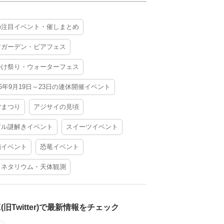
の注目イベント・催しまとめ
アガーデン・ビアフェス
かけ祭り・ウォーターフェス
26年9月19日～23日の連休開催イベント
夕まつり
アジサイの見頃
アル謎解きイベント
スイーツイベント
酒イベント
恐竜イベント
ラネタリウム・天体観測
X(旧Twitter)で最新情報をチェック