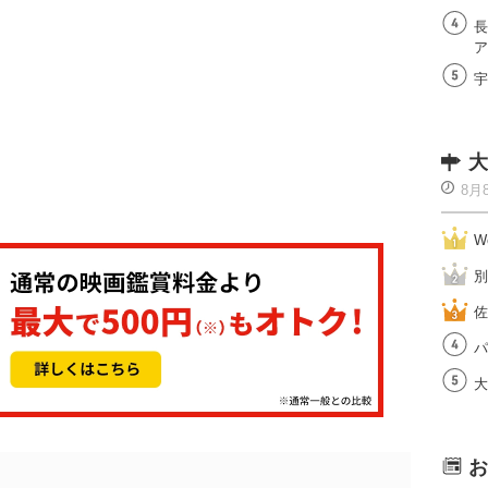
長
ア
宇
大
8月
W
別
佐
パ
大
お