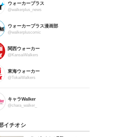
ウォーカープラス
@walkerplus_news
ウォーカープラス漫画部
@walkerpluscomic
関西ウォーカー
@KansaiWalkers
東海ウォーカー
@TokaiWalkers
キャラWalker
@chara_walker_
部イチオシ