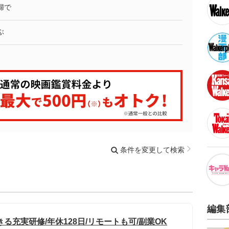
婦で
ぶ
条件を変更して検索
編集
る充実研修/年休128日/リモートも可/副業OK