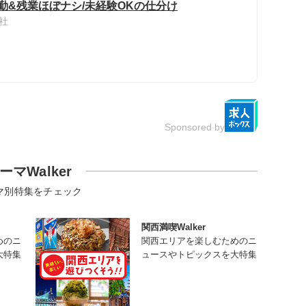
勤&残業ほぼナシ/未経験OKの仕分け
社
Sponsored by
ーマWalker
マ別特集をチェック
関西満喫Walker
めのニ
関西エリアを楽しむためのニ
大特集
ュースやトピックスを大特集