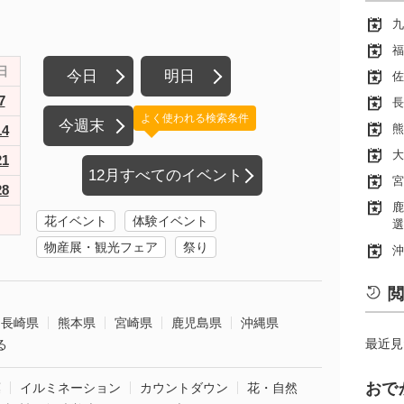
九
福
日
今日
明日
佐
7
長
よく使われる検索条件
今週末
熊
14
大
21
12月すべてのイベント
宮
28
鹿
花イベント
体験イベント
選
物産展・観光フェア
祭り
沖
閲
長崎県
熊本県
宮崎県
鹿児島県
沖縄県
最近見
る
おで
葉
イルミネーション
カウントダウン
花・自然