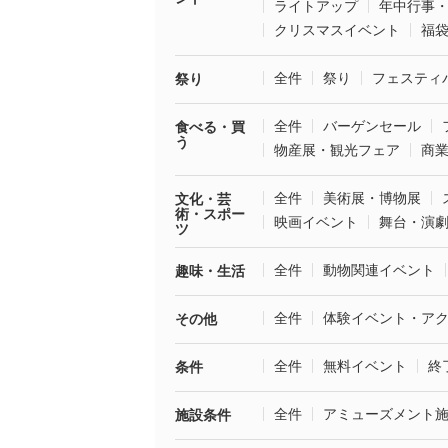
ライトアップ
年中行事
クリスマスイベント
福
全件
祭り
フェスティ
祭り
全件
バーゲンセール
食べる・買
う
物産展・観光フェア
商
全件
美術展・博物展
文化・芸
術・スポー
映画イベント
舞台・演
ツ
全件
動物関連イベント
趣味・生活
全件
体験イベント・ア
その他
全件
無料イベント
終
条件
全件
アミューズメント
施設条件