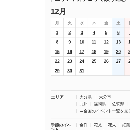
12月
月
火
水
木
金
土
1
2
3
4
5
6
8
9
10
11
12
13
15
16
17
18
19
20
22
23
24
25
26
27
29
30
31
エリア
大分県
大分市
九州
福岡県
佐賀県
→全国のイベント一覧を見
全件
花見
花火
紅
季節のイベ
ント