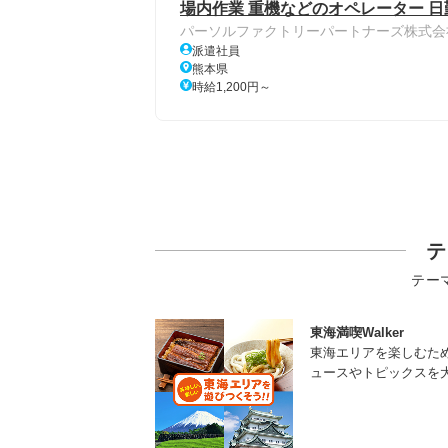
場内作業 重機などのオペレーター 日
パーソルファクトリーパートナーズ株式会
派遣社員
熊本県
時給1,200円～
テ
テー
東海満喫Walker
東海エリアを楽しむた
ュースやトピックスを