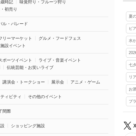
・歳時記
味覚狩り・フルーツ狩り
袋・初売り
夏
バル・パレード
ビ
フリーマーケット
グルメ・フードフェス
水
業施設イベント
20
スポーツイベント
ライブ・音楽イベント
七
劇
伝統芸能・お笑いライブ
リ
講演会・トークショー
展示会
アニメ・ゲーム
お
クティビティ
その他のイベント
プ
了間際
施設
ショッピング施設