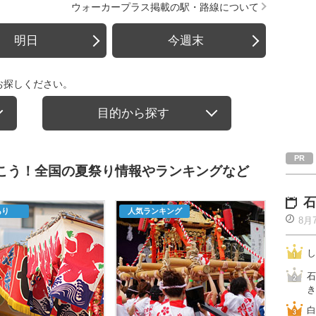
ウォーカープラス掲載の駅・路線について
明日
今週末
お探しください。
目的から探す
行こう！全国の夏祭り情報やランキングなど
石
あり
人気ランキング
8月
し
石
き
白