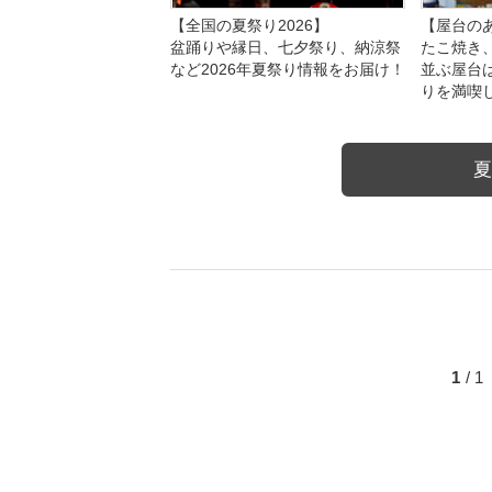
【全国の夏祭り2026】
【屋台のあ
盆踊りや縁日、七夕祭り、納涼祭
たこ焼き
など2026年夏祭り情報をお届け！
並ぶ屋台
りを満喫
夏
1
/ 