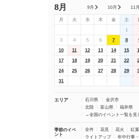
8月
9月
10月
11
月
火
水
木
金
土
1
3
4
5
6
7
8
10
11
12
13
14
15
17
18
19
20
21
22
24
25
26
27
28
29
31
エリア
石川県
金沢市
北陸
富山県
福井県
→全国のイベント一覧を見
全件
花見
花火
紅
季節のイベ
ント
ライトアップ
年中行事