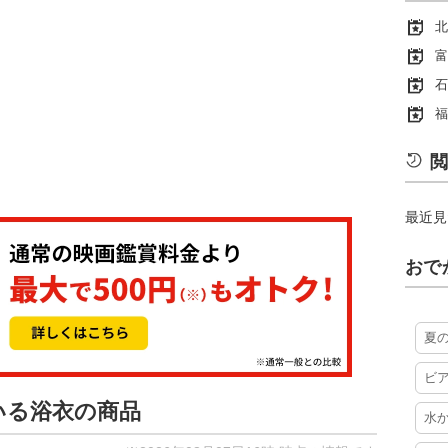
北
富
石
福
閲
最近見
おで
夏
ビ
いる浴衣の商品
水