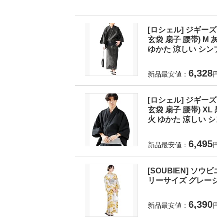
[ロシェル] ジギーズ
玄袋 扇子 腰帯) 
ゆかた 涼しい シンプ
6,328
新品最安値：
[ロシェル] ジギーズ
玄袋 扇子 腰帯) X
火 ゆかた 涼しい シ
6,495
新品最安値：
[SOUBIEN] ソウ
リーサイズ グレージュに
6,390
新品最安値：