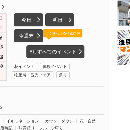
月
日
今日
明日
2
よく使われる検索条件
今週末
9
16
8月すべてのイベント
23
30
花イベント
体験イベント
物産展・観光フェア
祭り
る
葉
イルミネーション
カウントダウン
花・自然
・歳時記
味覚狩り・フルーツ狩り