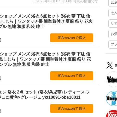
※2026年08月07日16時 時点の情報です
20
七
ショップ メンズ 浴衣 6点セット (浴衣 帯 下駄 信
M 灰しじら｜ワンタッチ帯 簡単着付け 夏服 祭り 花火
リ
ル 無地 和服 和装 紳士
お
Amazonで購入
円
プ
ショップ メンズ 浴衣 6点セット (浴衣 帯 下駄 信
L 黒しじら｜ワンタッチ帯 簡単着付け 夏服 祭り 花
ンプル 無地 和服 和装 紳士
Amazonで購入
円
ビエン 浴衣 2点 セット (浴衣/兵児帯) レディース フ
黄色×グレージュ ykt10091-obs10011
Amazonで購入
円