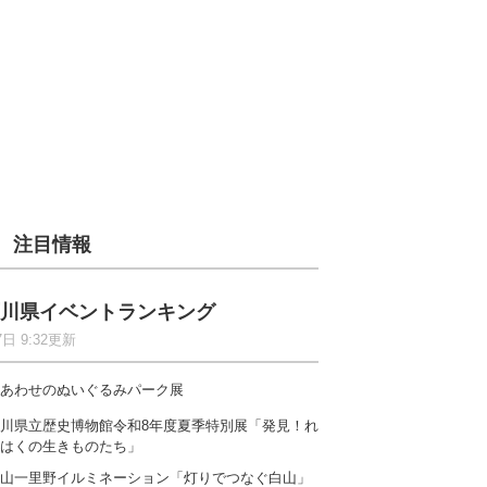
注目情報
川県イベントランキング
7日 9:32更新
あわせのぬいぐるみパーク展
川県立歴史博物館令和8年度夏季特別展「発見！れ
はくの生きものたち」
山一里野イルミネーション「灯りでつなぐ白山」