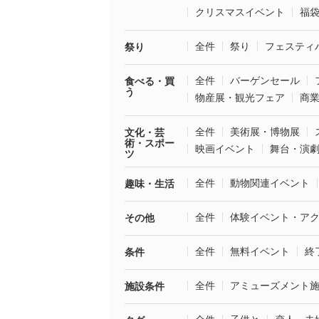
クリスマスイベント
福
全件
祭り
フェスティ
祭り
全件
バーゲンセール
食べる・買
う
物産展・観光フェア
商
全件
美術展・博物展
文化・芸
術・スポー
映画イベント
舞台・演
ツ
全件
動物関連イベント
趣味・生活
全件
体験イベント・ア
その他
全件
無料イベント
終
条件
全件
アミューズメント
施設条件