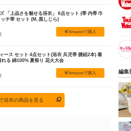
メンズ 「上品さを魅せる浴衣」 6点セット (帯 内帯 巾
ッチ帯 セット (M, 黒しじら)
Amazonで購入
円
 レディース セット 4点セット(浴衣 兵児帯 腰紐2本) 着
れる 綿100% 夏祭り 花火大会
編集
Amazonで購入
円
onで浴衣の商品を見る