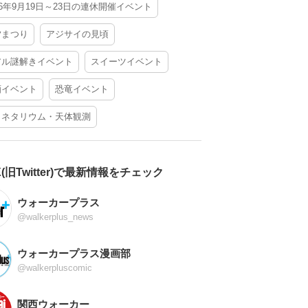
26年9月19日～23日の連休開催イベント
夕まつり
アジサイの見頃
アル謎解きイベント
スイーツイベント
酒イベント
恐竜イベント
ラネタリウム・天体観測
X(旧Twitter)で最新情報をチェック
ウォーカープラス
@walkerplus_news
ウォーカープラス漫画部
@walkerpluscomic
関西ウォーカー