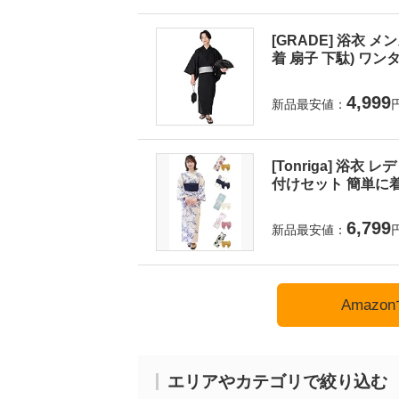
[GRADE] 浴衣 
着 扇子 下駄) ワンタ
4,999
新品最安値：
[Tonriga] 浴衣
付けセット 簡単に着
6,799
新品最安値：
Amaz
エリアやカテゴリで絞り込む