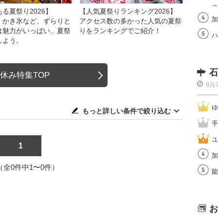
～
る夏祭り2026】
【人気夏祭りランキング2026】
加
、かき氷など、ずらりと
アクセス数の多かった人気の夏祭
は魅力がいっぱい。夏祭
りをランキングでご紹介！
ハ
しよう。
石
休み特集TOP
8月
ゆ
もっと詳しい条件で絞り込む
手
ユ
1
加
1（全0件中1〜0件）
能
お