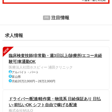
注目情報
求人情報
NEW
臨床検査技師/非常勤・週3日以上/診療所/エコー未経
験可/車通勤OK
医療法人社団ホスピィー 浦田クリニック
アルバイト・パート
富山県
月給20万2,000円～28万2,000円
ドライバー/配達/軽作業・物流系 日給保証あり 日払
い·前払いOK シフト自由で稼げる配達
株式会社MULO