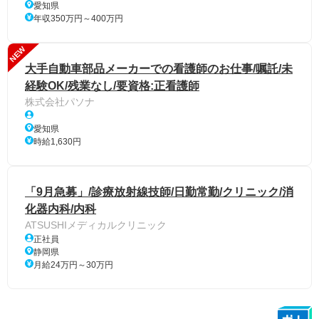
愛知県
年収350万円～400万円
NEW
大手自動車部品メーカーでの看護師のお仕事/嘱託/未
経験OK/残業なし/要資格:正看護師
株式会社パソナ
愛知県
時給1,630円
「9月急募」/診療放射線技師/日勤常勤/クリニック/消
化器内科/内科
ATSUSHIメディカルクリニック
正社員
静岡県
月給24万円～30万円