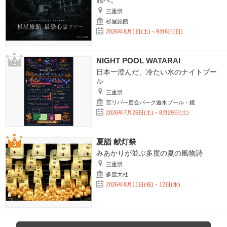
館へ。
三重県
杉屋旅館
2026年8月1日(土)～9月6日(日)
NIGHT POOL WATARAI
日本一澄んだ、冷たい水のナイトプー
ル
三重県
宮リバー度会パーク遊水プール・鏡
2026年7月25日(土)～8月29日(土)
夏詣 献灯祭
みあかりが並ぶ多度の夏の風物詩
三重県
多度大社
2026年8月11日(祝)・12日(水)