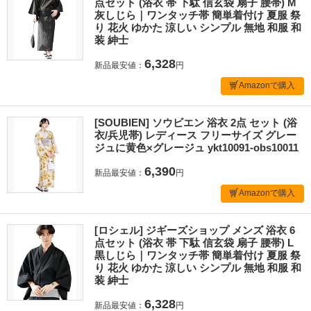
点セット (浴衣 帯 下駄 信玄袋 扇子 腰帯) M
灰しじら｜ワンタッチ帯 簡単着付け 夏服 祭
り 花火 ゆかた 涼しい シンプル 無地 和服 和
装 紳士
6,328
新品最安値：
円
Amazonで購入
[SOUBIEN] ソウビエン 浴衣 2点 セット (浴
衣/兵児帯) レディース フリーサイズ グレー
ジュに黄色×グレージュ ykt10091-obs10011
6,390
新品最安値：
円
Amazonで購入
[ロシェル] ジギーズショップ メンズ 浴衣 6
点セット (浴衣 帯 下駄 信玄袋 扇子 腰帯) L
黒しじら｜ワンタッチ帯 簡単着付け 夏服 祭
り 花火 ゆかた 涼しい シンプル 無地 和服 和
装 紳士
6,328
新品最安値：
円