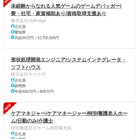
未経験からなれる人気ゲームのゲームデバッガー/
寮・社宅・家賃補助あり/資格取得支援あり
株式会社HyBridge
正社員
愛知県
月給30万円～51万8,000円
形状処理開発エンジニア/システムインテグレータ・
ソフトハウス
株式会社キカラボ
正社員
静岡県
年収400万円～800万円
NEW
ケアマネジャー/ケアマネージャー/特別養護老人ホー
ム/日勤のみ/介護士
特別養護老人ホーム南部陽光苑
正社員