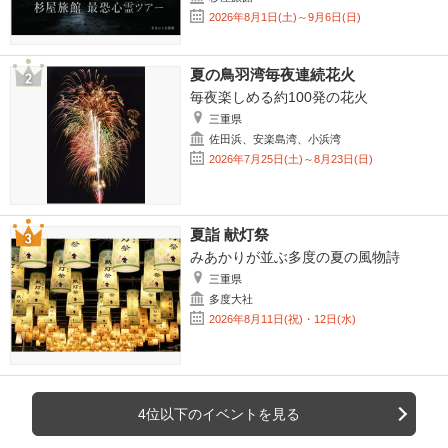
2026年8月1日(土)～9月6日(日)
夏の鳥羽湾毎夜連続花火
毎夜楽しめる約100発の花火
三重県
佐田浜、安楽島湾、小浜湾
2026年7月25日(土)～8月23日(日)
夏詣 献灯祭
みあかりが並ぶ多度の夏の風物詩
三重県
多度大社
2026年8月11日(祝)・12日(水)
4位以下のイベントを見る