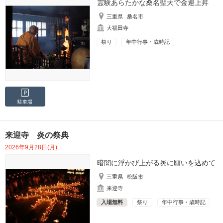
霊験あらたかな桑名聖天で金運上昇
三重県
桑名市
大福田寺
祭り
年中行事・歳時記
駐車場
来迎寺 炎の祭典
2026年9月28日(月)
暗闇に浮かび上がる炎に願いを込めて
三重県
松阪市
来迎寺
入場無料
祭り
年中行事・歳時記