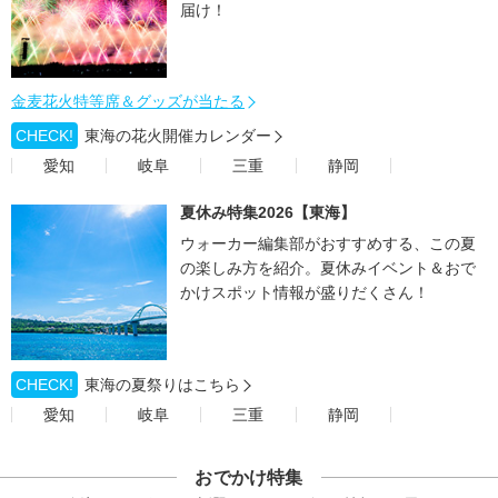
届け！
金麦花火特等席＆グッズが当たる
CHECK!
東海の花火開催カレンダー
愛知
岐阜
三重
静岡
夏休み特集2026【東海】
ウォーカー編集部がおすすめする、この夏
の楽しみ方を紹介。夏休みイベント＆おで
かけスポット情報が盛りだくさん！
CHECK!
東海の夏祭りはこちら
愛知
岐阜
三重
静岡
おでかけ特集