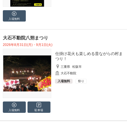
入場無料
大石不動院八朔まつり
2026年8月31日(月)・9月1日(火)
仕掛け花火も楽しめる昔ながらの村ま
つり！
三重県
松阪市
大石不動院
入場無料
祭り
入場無料
駐車場