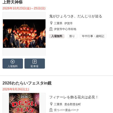
上野天神祭
2026年10月23日(金)～25日(日)
鬼がひょろつき、だんじりが迫る
三重県
伊賀市
伊賀市中心市街地
入場無料
祭り
年中行事・歳時記
入場無料
駐車場
2026わたらいフェスタin鏡
2026年9月26日(土)
フィナーレを飾る花火は必見！
三重県
度会郡度会町
宮リバー度会パーク