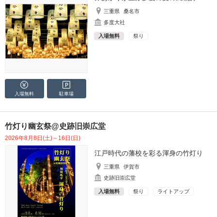
三重県
桑名市
多度大社
入場無料
祭り
入場無料
駐車場
竹灯り幽玄祭@史跡旧崇広堂
2026年8月8日(土)～16日(日)
江戸時代の藩校を彩る渾身の竹灯り
三重県
伊賀市
史跡旧崇広堂
入場無料
祭り
ライトアップ