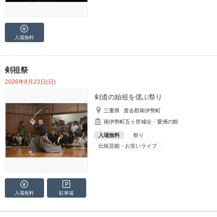
入場無料
剣祖祭
2026年8月23日(日)
剣道の始祖を偲ぶ祭り
三重県
度会郡南伊勢町
南伊勢町五ヶ所城址・愛洲の館
入場無料
祭り
伝統芸能・お笑いライブ
入場無料
駐車場