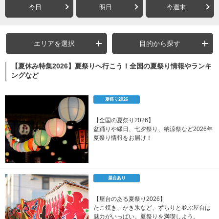
今日
明日
今週末
エリアを選択
目的から探す
【夏休み特集2026】夏祭りへ行こう！全国の夏祭り情報やランキ
ングなど
夏祭り2026
【全国の夏祭り2026】
盆踊りや縁日、七夕祭り、納涼祭など2026年
夏祭り情報をお届け！
屋台あり
【屋台のある夏祭り2026】
たこ焼き、かき氷など、ずらりと並ぶ屋台は
魅力がいっぱい。夏祭りを満喫しよう。