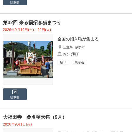
駐車場
第32回 来る福招き猫まつり
2026年9月19日(土)～29日(火)
全国の招き猫が集まる
三重県
伊勢市
おかげ横丁
祭り
展示会
駐車場
大福田寺 桑名聖天祭（9月）
2026年9月1日(火)