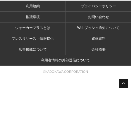
利用規約
プライバシーポリシー
推奨環境
お問い合わせ
ウォーカープラスとは
Webプッシュ通知について
プレスリリース・情報提供
媒体資料
広告掲載について
会社概要
利用者情報の外部送信について
©KADOKAWA CORPORATION