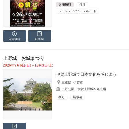
入場無料
祭り
フェスティバル・パレード
入場無料
駐車場
上野城 お城まつり
2026年9月6日(日)～10月3日(土)
伊賀上野城で日本文化を感じよう
三重県
伊賀市
上野公園 伊賀上野城本丸広場
祭り
展示会