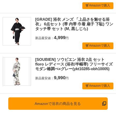
Amazonで購入
[GRADE] 浴衣 メンズ 「上品さを魅せる浴
衣」 6点セット (帯 内帯 巾着 扇子 下駄) ワン
タッチ帯 セット (M, 黒しじら)
4,999
新品最安値：
円
Amazonで購入
[SOUBIEN] ソウビエン 浴衣 2点 セット
floro レディース (浴衣/半幅帯) フリーサイズ
モダン椿調べ×グレー(ykt10285-obh10005)
9,990
新品最安値：
円
Amazonで購入
Amazonで浴衣の商品を見る