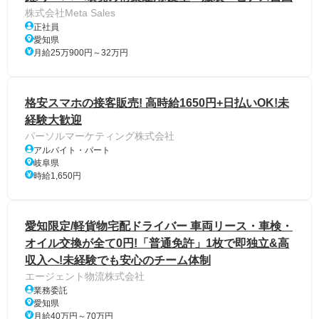
株式会社Meta Sales
正社員
愛知県
月給25万900円～32万円
格安スマホの接客販売! 高時給1650円+日払いOK!未
経験大歓迎
パーソルマーケティング株式会社
アルバイト・パート
岐阜県
時給1,650円
愛知限定/軽貨物宅配ドライバー 車両リース・車検・
オイル交換が全て0円!「普通免許」1枚で即独立&高
収入へ!未経験でも安心のチーム体制
エージェント物流株式会社
業務委託
愛知県
月給40万円～70万円