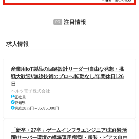
注目情報
求人情報
産業用IoT製品の回路設計リーダー/自由な発想・挑
戦大歓迎!/無線技術のプロへ/転勤なし/年間休日126
日
ヘルツ電子株式会社
正社員
愛知県
月給28万円～36万5,000円
「新卒・27卒」ゲームインフラエンジニア/未経験活
躍/サーバー環境の構築運用/髪型・服装・ピアス自由