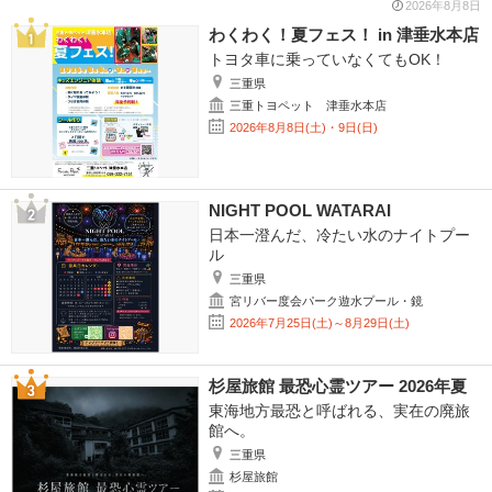
2026年8月8日
わくわく！夏フェス！ in 津垂水本店
トヨタ車に乗っていなくてもOK！
三重県
三重トヨペット 津垂水本店
2026年8月8日(土)・9日(日)
NIGHT POOL WATARAI
日本一澄んだ、冷たい水のナイトプー
ル
三重県
宮リバー度会パーク遊水プール・鏡
2026年7月25日(土)～8月29日(土)
杉屋旅館 最恐心霊ツアー 2026年夏
東海地方最恐と呼ばれる、実在の廃旅
館へ。
三重県
杉屋旅館