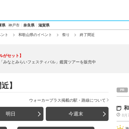
庫県
神戸市
奈良県
滋賀県
ベント
和歌山県のイベント
祭り
終了間近
ルがセット】
「みなとみらいフェスティバル」鑑賞ツアーを販売中
間近】
ウォーカープラス掲載の駅・路線について
和
明日
今週末
8月
海