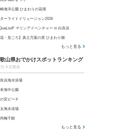
崎海洋公園 ひまわりの花壇
ターライトイリュージョン2026
QuaLooP マリンアドベンチャー in 白良浜
花・見ごろ】真土万葉の里 ひまわり畑
もっと見る
歌山県おでかけスポットランキング
7日 9:32更新
良浜海水浴場
本海中公園
の宮ビーチ
太海水浴場
州梅干館
もっと見る