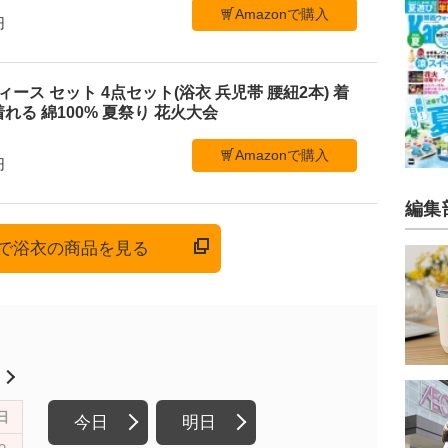
Amazonで購入
円
 レディース セット 4点セット(浴衣 兵児帯 腰紐2本) 着
れる 綿100% 夏祭り 花火大会
Amazonで購入
円
編集
onで浴衣の商品を見る
月
日
今日
明日