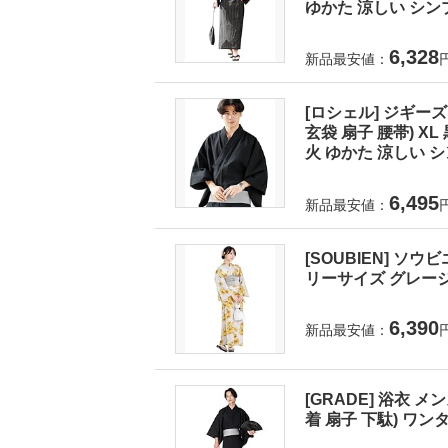
ゆかた 涼しい シンプ
6,328
新品最安値：
[ロシェル] ジギーズ
玄袋 扇子 腰帯) X
火 ゆかた 涼しい シ
6,495
新品最安値：
[SOUBIEN] ソウ
リーサイズ グレージュに
6,390
新品最安値：
[GRADE] 浴衣 
着 扇子 下駄) ワンタ