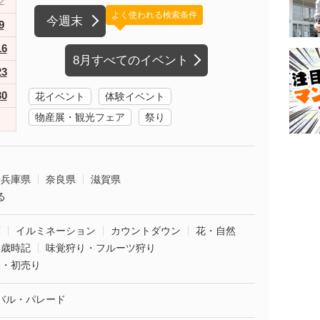
2
よく使われる検索条件
今週末
9
16
8月すべてのイベント
23
30
花イベント
体験イベント
物産展・観光フェア
祭り
兵庫県
奈良県
滋賀県
る
葉
イルミネーション
カウントダウン
花・自然
・歳時記
味覚狩り・フルーツ狩り
袋・初売り
バル・パレード