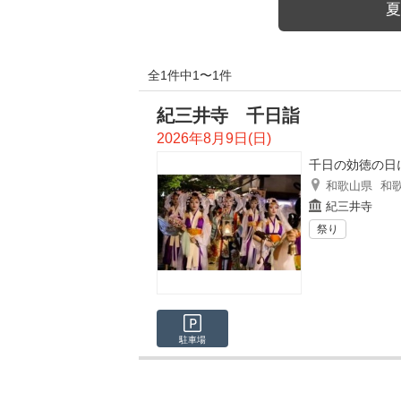
夏
全1件中1〜1件
紀三井寺 千日詣
2026年8月9日(日)
千日の効徳の日
和歌山県
和
紀三井寺
祭り
駐車場