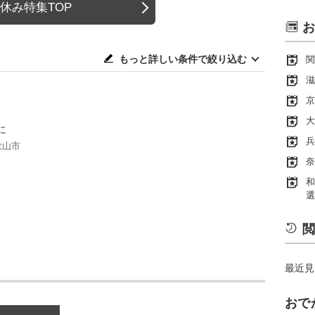
休み特集TOP
お
もっと詳しい条件で絞り込む
関
滋
京
大
に
兵
歌山市
奈
和
選
閲
最近見
おで