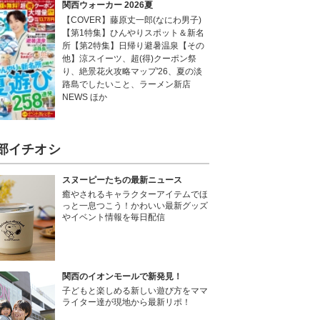
関西ウォーカー 2026夏
【COVER】藤原丈一郎(なにわ男子)
【第1特集】ひんやりスポット＆新名
所【第2特集】日帰り避暑温泉【その
他】涼スイーツ、超(得)クーポン祭
り、絶景花火攻略マップ'26、夏の淡
路島でしたいこと、ラーメン新店
NEWS ほか
部イチオシ
スヌーピーたちの最新ニュース
癒やされるキャラクターアイテムでほ
っと一息つこう！かわいい最新グッズ
やイベント情報を毎日配信
関西のイオンモールで新発見！
子どもと楽しめる新しい遊び方をママ
ライター達が現地から最新リポ！