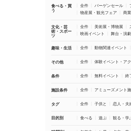
全件
バーゲンセール
食べる・買
う
物産展・観光フェア
商
全件
美術展・博物展
文化・芸
術・スポー
映画イベント
舞台・演
ツ
全件
動物関連イベント
趣味・生活
全件
体験イベント・ア
その他
全件
無料イベント
終
条件
全件
アミューズメント
施設条件
全件
子供と
恋人・夫
タグ
目的別
食べる
遊ぶ
観る・学