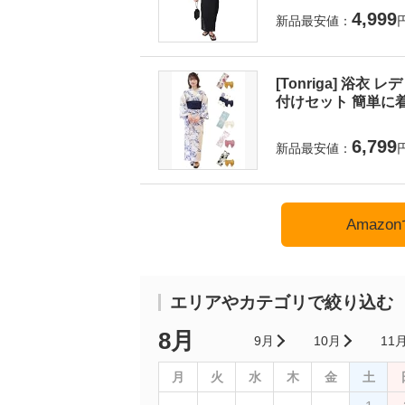
4,999
新品最安値：
[Tonriga] 浴衣
付けセット 簡単に着
6,799
新品最安値：
Amaz
エリアやカテゴリで絞り込む
8月
9月
10月
11
月
火
水
木
金
土