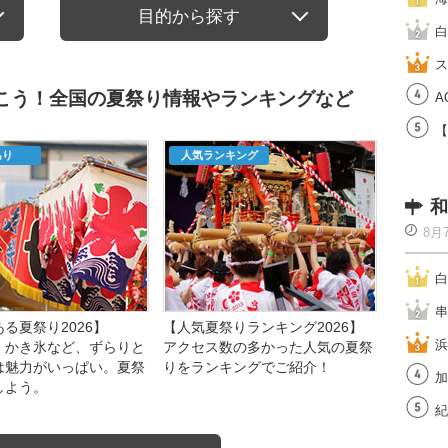
目的から探す
白
ス
行こう！全国の夏祭り情報やランキングなど
A
【
あり
人気ランキング
和
8月
白
串
る夏祭り2026】
【人気夏祭りランキング2026】
浜
、かき氷など、ずらりと
アクセス数の多かった人気の夏祭
は魅力がいっぱい。夏祭
りをランキングでご紹介！
加
しよう。
紀