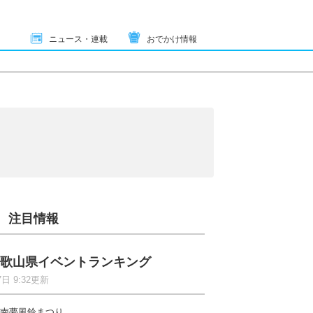
ニュース・連載
おでかけ情報
注目情報
歌山県イベントランキング
7日 9:32更新
南夢風鈴まつり