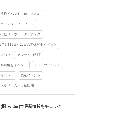
の注目イベント・催しまとめ
アガーデン・ビアフェス
かけ祭り・ウォーターフェス
26年9月19日～23日の連休開催イベント
夕まつり
アジサイの見頃
アル謎解きイベント
スイーツイベント
酒イベント
恐竜イベント
ラネタリウム・天体観測
X(旧Twitter)で最新情報をチェック