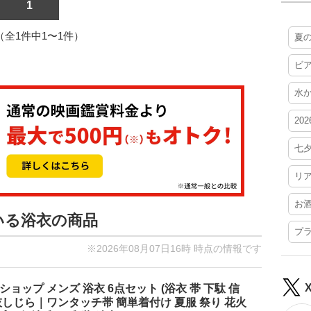
1
1（全1件中1〜1件）
夏
ビ
水
20
七
リ
お
いる浴衣の商品
プ
※2026年08月07日16時 時点の情報です
ショップ メンズ 浴衣 6点セット (浴衣 帯 下駄 信
M 灰しじら｜ワンタッチ帯 簡単着付け 夏服 祭り 花火