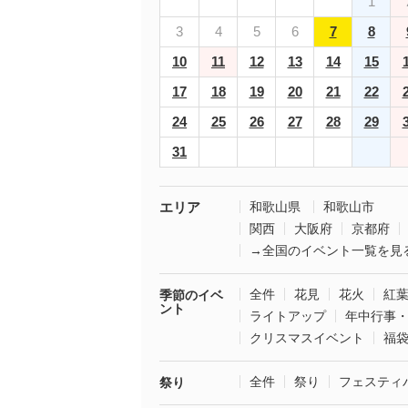
1
3
4
5
6
7
8
10
11
12
13
14
15
17
18
19
20
21
22
24
25
26
27
28
29
31
エリア
和歌山県
和歌山市
関西
大阪府
京都府
→全国のイベント一覧を見
全件
花見
花火
紅
季節のイベ
ント
ライトアップ
年中行事
クリスマスイベント
福
全件
祭り
フェスティ
祭り