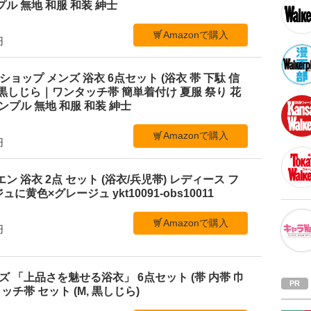
ル 無地 和服 和装 紳士
Amazonで購入
円
ショップ メンズ 浴衣 6点セット (浴衣 帯 下駄 信
L 黒しじら｜ワンタッチ帯 簡単着付け 夏服 祭り 花
ンプル 無地 和服 和装 紳士
Amazonで購入
円
ビエン 浴衣 2点 セット (浴衣/兵児帯) レディース フ
黄色×グレージュ ykt10091-obs10011
Amazonで購入
円
メンズ 「上品さを魅せる浴衣」 6点セット (帯 内帯 巾
ッチ帯 セット (M, 黒しじら)