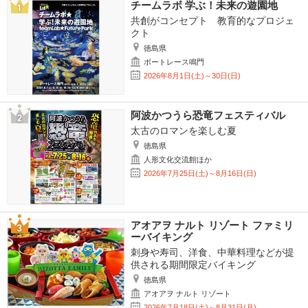
チームラボ 学ぶ！未来の遊園地
共創がコンセプト 教育的なプロジェ
クト
徳島県
ボートレース鳴門
2026年8月1日(土)～30日(日)
阿波かつうら恐竜フェスティバル
太古のロマンを楽しむ夏
徳島県
人形文化交流館ほか
2026年7月25日(土)～8月16日(日)
アオアヲ ナルト リゾート ファミリ
ーバイキング
刺身や寿司、洋食、中華料理などが提
供される期間限定バイキング
徳島県
アオアヲ ナルト リゾート
2026年7月18日(土)～8月31日(月)